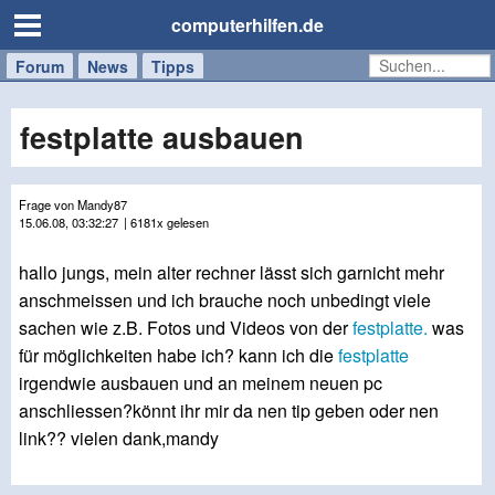
computerhilfen.de
Forum
Handy
Windows
Mac
News
Tipps
/
Tablet
festplatte ausbauen
Frage von Mandy87
15.06.08, 03:32:27
| 6181x gelesen
hallo jungs, mein alter rechner lässt sich garnicht mehr
anschmeissen und ich brauche noch unbedingt viele
sachen wie z.B. Fotos und Videos von der
festplatte.
was
für möglichkeiten habe ich? kann ich die
festplatte
irgendwie ausbauen und an meinem neuen pc
anschliessen?könnt ihr mir da nen tip geben oder nen
link?? vielen dank,mandy