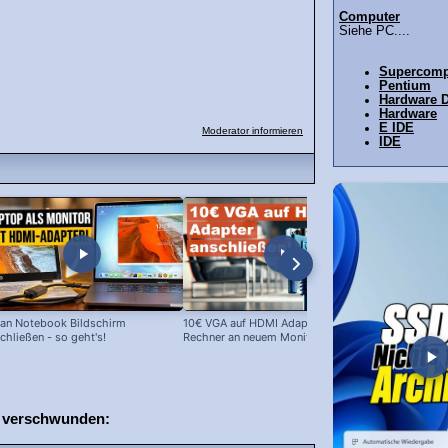
Computer
Siehe PC....
Supercomp
Pentium
Hardware 
Hardware
E IDE
Moderator informieren
IDE
an Notebook Bildschirm
10€ VGA auf HDMI Adapter: Alte
10 EUR Cinc
chließen - so geht's!
Rechner an neuem Monitor!
im Test
 verschwunden: