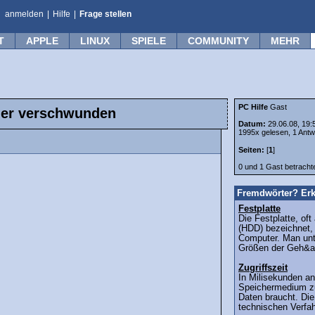
anmelden
|
Hilfe
|
Frage stellen
T
APPLE
LINUX
SPIELE
COMMUNITY
MEHR
PC Hilfe
Gast
er verschwunden
Datum:
29.06.08, 19:
1995x gelesen, 1 Antw
Seiten:
[
1
]
0 und 1 Gast betrach
Fremdwörter? Erk
Festplatte
Die Festplatte, oft
(HDD) bezeichnet, i
Computer. Man unt
Größen der Geh&a
Zugriffszeit
In Milisekunden an
Speichermedium z
Daten braucht. Die
technischen Verfa