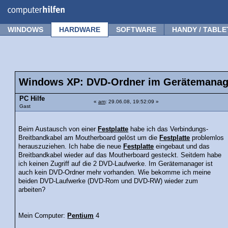
Forum
Tipps
News
Frage stellen
WINDOWS
HARDWARE
SOFTWARE
HANDY / TABLE
Windows XP: DVD-Ordner im Gerätemanag
PC Hilfe
«
am
: 29.06.08, 19:52:09 »
Gast
Beim Austausch von einer
Festplatte
habe ich das Verbindungs-
Breitbandkabel am Moutherboard gelöst um die
Festplatte
problemlos
herauszuziehen. Ich habe die neue
Festplatte
eingebaut und das
Breitbandkabel wieder auf das Moutherboard gesteckt. Seitdem habe
ich keinen Zugriff auf die 2 DVD-Laufwerke. Im Gerätemanager ist
auch kein DVD-Ordner mehr vorhanden. Wie bekomme ich meine
beiden DVD-Laufwerke (DVD-Rom und DVD-RW) wieder zum
arbeiten?
Mein Computer:
Pentium
4