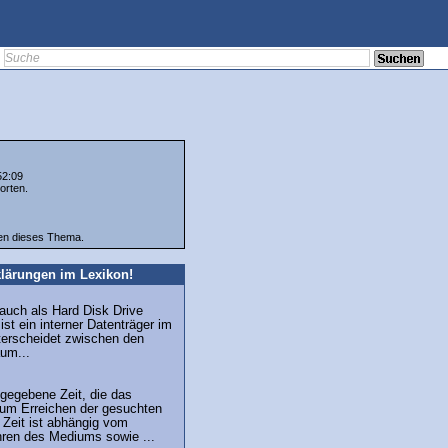
52:09
orten.
ten dieses Thema.
lärungen im Lexikon!
 auch als Hard Disk Drive
st ein interner Datenträger im
erscheidet zwischen den
um...
gegebene Zeit, die das
um Erreichen der gesuchten
 Zeit ist abhängig vom
hren des Mediums sowie ...