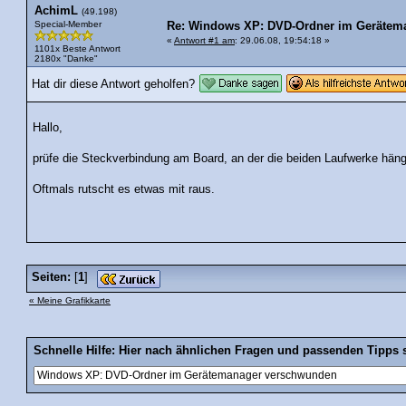
AchimL
(49.198)
Special-Member
Re: Windows XP: DVD-Ordner im Gerätem
«
Antwort #1 am
: 29.06.08, 19:54:18 »
1101x Beste Antwort
2180x "Danke"
Hat dir diese Antwort geholfen?
Hallo,
prüfe die Steckverbindung am Board, an der die beiden Laufwerke hänge
Oftmals rutscht es etwas mit raus.
Seiten:
[
1
]
« Meine Grafikkarte
Schnelle Hilfe: Hier nach ähnlichen Fragen und passenden Tipps 