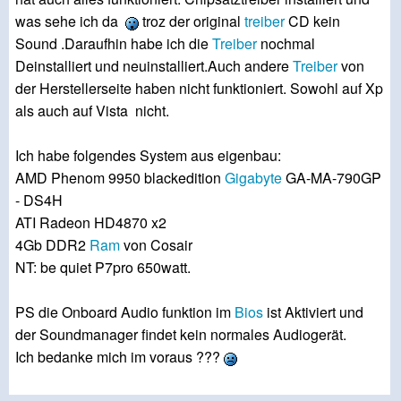
was sehe ich da
troz der original
treiber
CD kein
Sound .Daraufhin habe ich die
Treiber
nochmal
Deinstalliert und neuinstalliert.Auch andere
Treiber
von
der Herstellerseite haben nicht funktioniert. Sowohl auf Xp
als auch auf Vista nicht.
Ich habe folgendes System aus eigenbau:
AMD Phenom 9950 blackedition
Gigabyte
GA-MA-790GP
- DS4H
ATI Radeon HD4870 x2
4Gb DDR2
Ram
von Cosair
NT: be quiet P7pro 650watt.
PS die Onboard Audio funktion im
Bios
ist Aktiviert und
der Soundmanager findet kein normales Audiogerät.
Ich bedanke mich im voraus ???