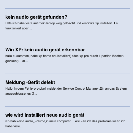
kein audio gerät gefunden?
Hilfe!ich habe vista auf mein labtop weg gelöscht und windows xp installiert. Es
funktioniert aber ...
Win XP: kein audio gerät erkennbar
hallo zusammen, habe xp home neuinstalliert( altes xp pro durch L partion löschen
gelöscht)....all...
Meldung -Gerät defekt
Hallo, in dem Fehlerprotokoll meldet der Service Control Manager:Ein an das System
angeschlossenes G...
wie wird installiert neue audio geràt
ich hab keine audio,,volume,in mein computer ...wie kan ich das probleme lòsen.ich
habe viele...