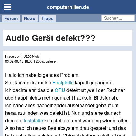
computerhilfen.de
Forum
Handy
Windows
Mac
News
Tipps
/
Tablet
Audio Gerät defekt???
Frage von TD2505-tobi
03.02.09, 16:18:00
| 2005x gelesen
Hallo ich habe folgendes Problem:
Seit kurzem ist meine
Festplatte
kaputt gegangen.
Ich dachte erst das die
CPU
defekt ist ,weil der Rechner
überhaupt nichts mehr gemacht hat (kein Bildsignal).
Ich habe alles nacheinander auseinander gebaut um
herauszufinden was defekt ist. Nun und siehe da nach
dem die
festplatte
komplett getrennt war ging wieder alles.
Also hab ich neues Betriebsystem draufgespielt und das
hat auch alles funktioniert. Chipsatztreiber installiert und