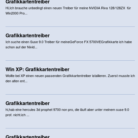
Grafikkartentreiber
Hi,Ich brauche unbedingt einen neuen Treiber für meine NVIDIA Riva 128/128ZX für
Win2000 Pro...
Grafikkartentreiber
Ich suche einen Suse 9.0 Treiber für meineGeForce FX 5700VEGrafikkarte ich habe
schon auf der Nivid...
Win XP: Grafikkartentreiber
Wollte bei XP einen neuen passenden Grafikkartentreiber istallieren. Zuerst musste ich
den alten ent...
Grafikkartentreiber
hi,hab eine hercules 3d prophet 9700 non pro, die läuft aber unter meinem suse 9.0
prof. nicht.ich ...
Grafikkartentreiber