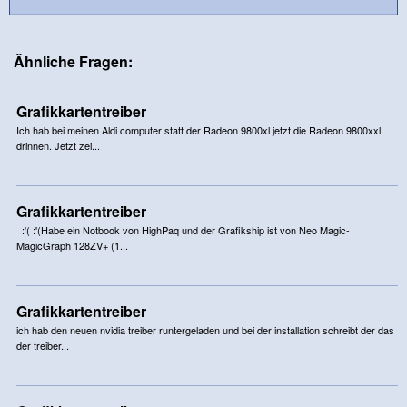
Ähnliche Fragen:
Grafikkartentreiber
Ich hab bei meinen Aldi computer statt der Radeon 9800xl jetzt die Radeon 9800xxl
drinnen. Jetzt zei...
Grafikkartentreiber
:'( :'(Habe ein Notbook von HighPaq und der Grafikship ist von Neo Magic-
MagicGraph 128ZV+ (1...
Grafikkartentreiber
ich hab den neuen nvidia treiber runtergeladen und bei der installation schreibt der das
der treiber...