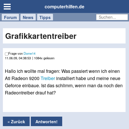
computerhilfen.de
Forum
Handy
Windows
Mac
News
Tipps
/
Tablet
Grafikkartentreiber
Frage von
Dome14
11.06.09, 04:38:53
| 1084x gelesen
Hallo ich wollte mal fragen: Was passiert wenn ich einen
Ati Radeon 9200
Treiber
installiert habe und meine neue
Geforce einbaue. Ist das schlimm, wenn man da noch den
Radeontreiber drauf hat?
« Zurück
Antworten!