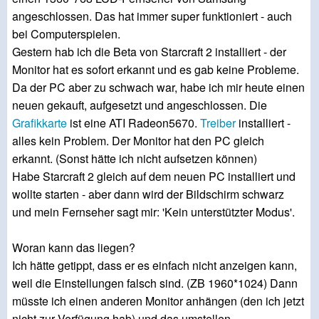
angeschlossen. Das hat immer super funktioniert - auch
bei Computerspielen.
Gestern hab ich die Beta von Starcraft 2 installiert - der
Monitor hat es sofort erkannt und es gab keine Probleme.
Da der PC aber zu schwach war, habe ich mir heute einen
neuen gekauft, aufgesetzt und angeschlossen. Die
Grafikkarte
ist eine ATI Radeon5670.
Treiber
installiert -
alles kein Problem. Der Monitor hat den PC gleich
erkannt. (Sonst hätte ich nicht aufsetzen können)
Habe Starcraft 2 gleich auf dem neuen PC installiert und
wollte starten - aber dann wird der Bildschirm schwarz
und mein Fernseher sagt mir: 'Kein unterstützter Modus'.
Woran kann das liegen?
Ich hätte getippt, dass er es einfach nicht anzeigen kann,
weil die Einstellungen falsch sind. (ZB 1960*1024) Dann
müsste ich einen anderen Monitor anhängen (den ich jetzt
nicht zur Verfügung hab) und das umstellen.