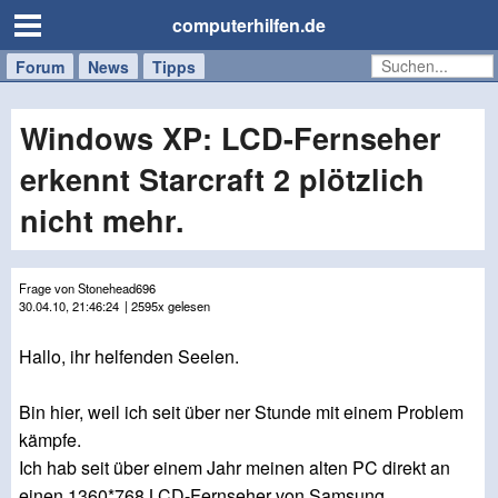
computerhilfen.de
Forum
Handy
Windows
Mac
News
Tipps
/
Tablet
Windows XP: LCD-Fernseher
erkennt Starcraft 2 plötzlich
nicht mehr.
Frage von Stonehead696
30.04.10, 21:46:24
| 2595x gelesen
Hallo, ihr helfenden Seelen.
Bin hier, weil ich seit über ner Stunde mit einem Problem
kämpfe.
Ich hab seit über einem Jahr meinen alten PC direkt an
einen 1360*768 LCD-Fernseher von Samsung