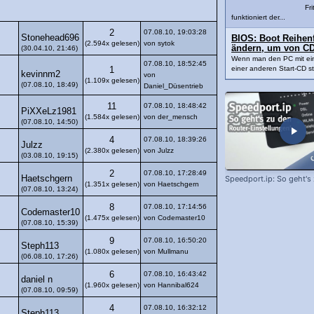
Fri
funktioniert der...
2
07.08.10, 19:03:28
Stonehead696
BIOS: Boot Reihenfo
(2.594x gelesen)
von sytok
ändern, um von CD
(30.04.10, 21:46)
Wenn man den PC mit ei
07.08.10, 18:52:45
einer anderen Start-CD sta
1
kevinnm2
von
(1.109x gelesen)
(07.08.10, 18:49)
Daniel_Düsentrieb
11
07.08.10, 18:48:42
PiXXeLz1981
(1.584x gelesen)
von der_mensch
(07.08.10, 14:50)
4
07.08.10, 18:39:26
Julzz
(2.380x gelesen)
von Julzz
(03.08.10, 19:15)
2
07.08.10, 17:28:49
Haetschgern
Speedport.ip: So geht's
(1.351x gelesen)
von Haetschgern
(07.08.10, 13:24)
8
07.08.10, 17:14:56
Codemaster10
(1.475x gelesen)
von Codemaster10
(07.08.10, 15:39)
9
07.08.10, 16:50:20
Steph113
(1.080x gelesen)
von Mullmanu
(06.08.10, 17:26)
6
07.08.10, 16:43:42
daniel n
(1.960x gelesen)
von Hannibal624
(07.08.10, 09:59)
4
07.08.10, 16:32:12
Steph113