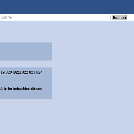
819
820
[
821
]
822
823
824
Gäste im betrachten dieses