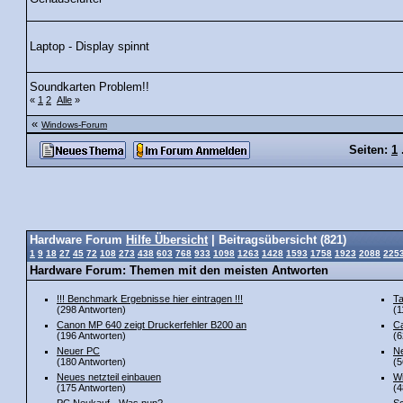
Laptop - Display spinnt
Soundkarten Problem!!
«
1
2
Alle
»
«
Windows-Forum
Seiten:
1
Hardware Forum
Hilfe Übersicht
| Beitragsübersicht (821)
1
9
18
27
45
72
108
273
438
603
768
933
1098
1263
1428
1593
1758
1923
2088
225
Hardware Forum: Themen mit den meisten Antworten
!!! Benchmark Ergebnisse hier eintragen !!!
Ta
(298 Antworten)
(1
Canon MP 640 zeigt Druckerfehler B200 an
Ca
(196 Antworten)
(6
Neuer PC
Ne
(180 Antworten)
(5
Neues netzteil einbauen
Wi
(175 Antworten)
(4