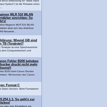
s BIOS (Abkürzung für "Basic Input
tput System") ist die Firmware eines
...
ginon WLR 510 WLAN
rstärker einrichten: So
ht's!
t dem Maginon WLR 510 WLAN
stärker lässt sich das drahtlose
N Netzwerk...
klärung: Wieviel GB sind
n TB (Terabyte)?
n Terabyte ist eine Speichereinheit
s dem Computerbereich und
anon Fehler B200 beheben
Drucker druckt nicht mehr
Lösung!)
hler B200 beim Canon Drucker
heben: Wir konnten den Canon
eren: Format C
um Daten löschen: Beim Formatieren
9.254.1.1: So geht's zur
itzbox!
nn man eine Einstellung am