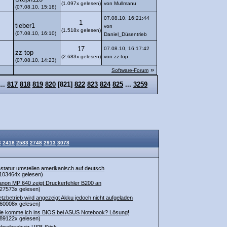
(1.097x gelesen)
von Mullmanu
(07.08.10, 15:18)
07.08.10, 16:21:44
1
tieber1
von
(1.518x gelesen)
(07.08.10, 16:10)
Daniel_Düsentrieb
17
07.08.10, 16:17:42
zz top
(2.683x gelesen)
von zz top
(07.08.10, 14:23)
»
Software-Forum
...
817
818
819
820
[
821
]
822
823
824
825
...
3259
3
2418
2583
2748
2913
3078
statur umstellen amerikanisch auf deutsch
103464x gelesen)
non MP 640 zeigt Druckerfehler B200 an
27573x gelesen)
tzbetrieb wird angezeigt Akku jedoch nicht aufgeladen
60008x gelesen)
e komme ich ins BIOS bei ASUS Notebook? Lösung!
89122x gelesen)