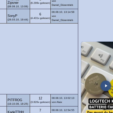
von
Zipsner
(6.299x gelesen)
Daniel_Düsentrieb
(08.08.10, 13:08)
08.08.10, 13:14:58
6
SonyP
von
(4.431x gelesen)
(26.03.10, 19:44)
Daniel_Düsentrieb
12
08.08.10, 13:02:13
PITFROG
(3.826x gelesen)
von Alaix
(19.10.08, 18:25)
7
08.08.10, 12:54:55
KadeTTHH