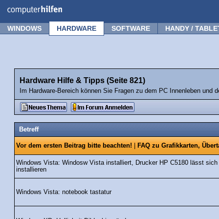
Forum
Tipps
News
Frage stellen
WINDOWS
HARDWARE
SOFTWARE
HANDY / TABLE
Hardware Hilfe & Tipps (Seite 821)
Im Hardware-Bereich können Sie Fragen zu dem PC Innenleben und de
Betreff
Vor dem ersten Beitrag bitte beachten!
|
FAQ zu Grafikkarten, Über
Windows Vista: Windosw Vista installiert, Drucker HP C5180 lässt sich
installieren
Windows Vista: notebook tastatur