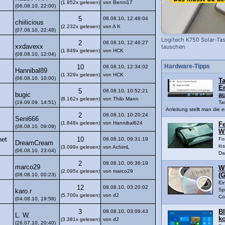
(1.952x gelesen)
von Benni17
(06.08.10, 22:00)
5
08.08.10, 12:48:04
chiilicious
(2.232x gelesen)
von A K
(07.08.10, 22:48)
Logitech K750 Solar-Tas
2
08.08.10, 12:46:27
xxdavexx
tauschen
(1.849x gelesen)
von HCK
(08.08.10, 12:04)
Hardware-Tipps
10
08.08.10, 12:34:02
Hannibal89
(1.329x gelesen)
von HCK
(06.08.10, 10:00)
Ta
En
5
08.08.10, 10:52:21
bugic
a
(8.162x gelesen)
von Thilo Mann
(19.09.09, 14:51)
Ta
Anleitung stellt man die e
2
08.08.10, 10:20:24
Seni666
(1.848x gelesen)
von Hannibal624
Fe
(08.08.10, 09:09)
W
net
10
08.08.10, 09:31:19
Fo
DreamCream
lö
(3.099x gelesen)
von AchimL
(06.08.10, 23:04)
Da
2
08.08.10, 06:36:19
marco29
W
(2.095x gelesen)
von marco29
(08.08.10, 00:23)
(G
Ei
12
08.08.10, 03:20:02
Sp
karo.r
(5.700x gelesen)
von d2
Co
(04.08.10, 19:58)
3
08.08.10, 03:09:43
B
L. W.
k
(3.381x gelesen)
von d2
(26.07.10, 20:40)