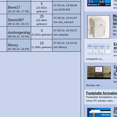
Da
5
Ou
07.08.10, 23:58:48
Benni17
(13.952x
PC
von ACID-303
(31.07.09, 17:53)
gelesen)
Ma
25
07.08.10, 23:01:47
Ve
Dennis007
(23.094x
von der_mensch
ge
(09.11.03, 16:17)
gelesen)
Mi
3
07.08.10, 20:53:37
Ver
duisburgerafag
WLA
(2.643x gelesen)
von astarasr
(06.08.10, 23:55)
10
07.08.10, 19:21:42
Er
Woozy
(1.368x gelesen)
von Woozy
ei
(07.08.10, 14:25)
Ei
au
entspricht ca....
C
- 
(
Fe
be
Drucker mit ...
Festplatte formati
Festplatte formatieren z
eines PC werden säm...
16
Fr
We