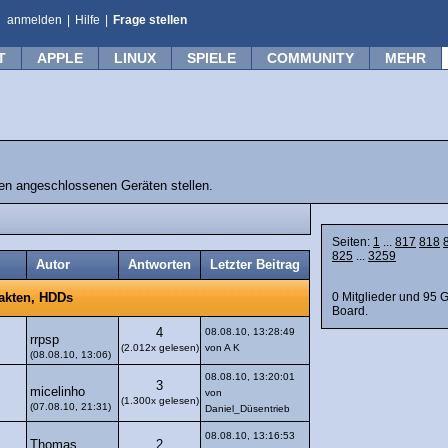
anmelden
|
Hilfe
|
Frage stellen
T
APPLE
LINUX
SPIELE
COMMUNITY
MEHR
n angeschlossenen Geräten stellen.
Seiten:
1
...
817
818
825
...
3259
Autor
Antworten
Letzter Beitrag
0 Mitglieder und 95 
takten, HDDs
Board.
4
08.08.10, 13:28:49
rrpsp
(2.012x gelesen)
von A K
(08.08.10, 13:06)
08.08.10, 13:20:01
3
micelinho
von
(1.300x gelesen)
(07.08.10, 21:31)
Daniel_Düsentrieb
08.08.10, 13:16:53
Thomas
2