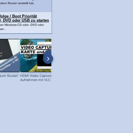
tzbox Router verstellt hat,
lge / Boot Priorität
, DVD oder USB zu starten
ner Windows-CD oder -DVD oder
rt...
 zum Router!
HDMI Video Capture Karte:
BIOS Reset: BIOS per Hardware
Aufnehmen mit VLC Player!
zurücksetzen [HD]