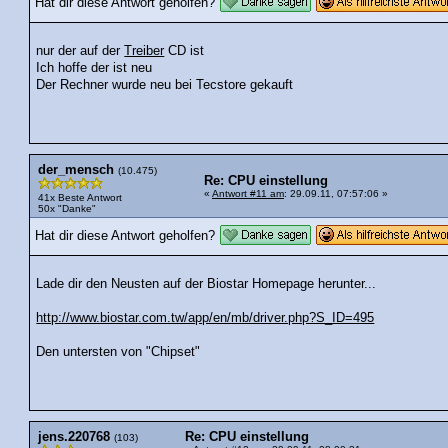
Hat dir diese Antwort geholfen?
nur der auf der
Treiber
CD ist
Ich hoffe der ist neu
Der Rechner wurde neu bei Tecstore gekauft
der_mensch
(10.475)
Re: CPU einstellung
«
Antwort #11 am
: 29.09.11, 07:57:06 »
41x Beste Antwort
50x "Danke"
Hat dir diese Antwort geholfen?
Lade dir den Neusten auf der Biostar Homepage herunter...
http://www.biostar.com.tw/app/en/mb/driver.php?S_ID=495
Den untersten von "Chipset"
jens.220768
Re: CPU einstellung
(103)