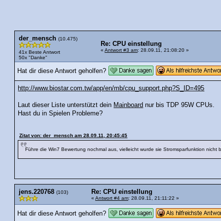
der_mensch
(10.475)
Re: CPU einstellung
«
Antwort #3 am
: 28.09.11, 21:08:20 »
41x Beste Antwort
50x "Danke"
Hat dir diese Antwort geholfen?
http://www.biostar.com.tw/app/en/mb/cpu_support.php?S_ID=495
Laut dieser Liste unterstützt dein
Mainboard
nur bis TDP 95W CPUs.
Hast du in Spielen Probleme?
Zitat von: der_mensch am 28.09.11, 20:45:45
Führe die Win7 Bewertung nochmal aus, vielleicht wurde sie Stromsparfunktion nicht 
jens.220768
Re: CPU einstellung
(103)
«
Antwort #4 am
: 28.09.11, 21:11:22 »
Hat dir diese Antwort geholfen?