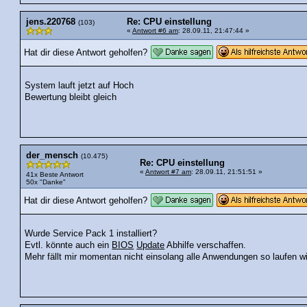
jens.220768
Re: CPU einstellung
(103)
«
Antwort #6 am
: 28.09.11, 21:47:44 »
Hat dir diese Antwort geholfen?
System lauft jetzt auf Hoch
Bewertung bleibt gleich
der_mensch
(10.475)
Re: CPU einstellung
«
Antwort #7 am
: 28.09.11, 21:51:51 »
41x Beste Antwort
50x "Danke"
Hat dir diese Antwort geholfen?
Wurde Service Pack 1 installiert?
Evtl. könnte auch ein
BIOS
Update
Abhilfe verschaffen.
Mehr fällt mir momentan nicht einsolang alle Anwendungen so laufen wi