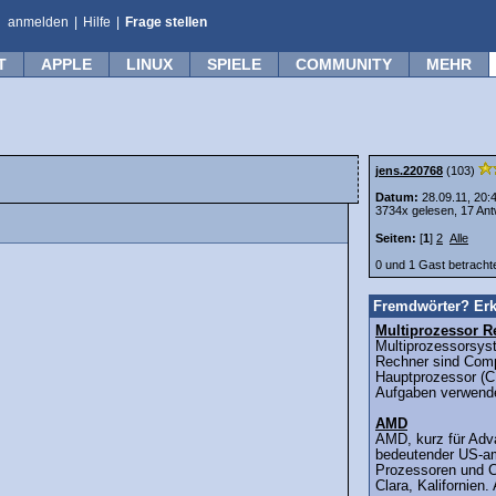
anmelden
|
Hilfe
|
Frage stellen
T
APPLE
LINUX
SPIELE
COMMUNITY
MEHR
jens.220768
(103)
Datum:
28.09.11, 20:
3734x gelesen, 17 Ant
Seiten:
[
1
]
2
Alle
0 und 1 Gast betrach
Fremdwörter? Erk
Multiprozessor R
Multiprozessorsys
Rechner sind Comp
Hauptprozessor (C
Aufgaben verwende
AMD
AMD, kurz für Adva
bedeutender US-am
Prozessoren und C
Clara, Kalifornien.