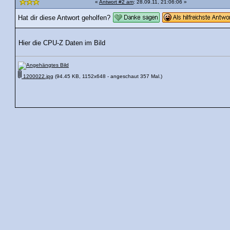
«
Antwort #2 am
: 28.09.11, 21:06:06 »
Hat dir diese Antwort geholfen?
Hier die CPU-Z Daten im Bild
1200022.jpg
(94.45 KB, 1152x648 - angeschaut 357 Mal.)