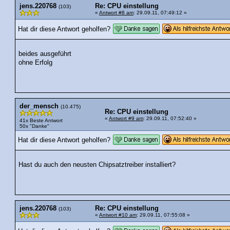
jens.220768
Re: CPU einstellung
(103)
«
Antwort #8 am
: 29.09.11, 07:49:12 »
Hat dir diese Antwort geholfen?
beides ausgeführt
ohne Erfolg
der_mensch
(10.475)
Re: CPU einstellung
«
Antwort #9 am
: 29.09.11, 07:52:40 »
41x Beste Antwort
50x "Danke"
Hat dir diese Antwort geholfen?
Hast du auch den neusten Chipsatztreiber installiert?
jens.220768
Re: CPU einstellung
(103)
«
Antwort #10 am
: 29.09.11, 07:55:08 »