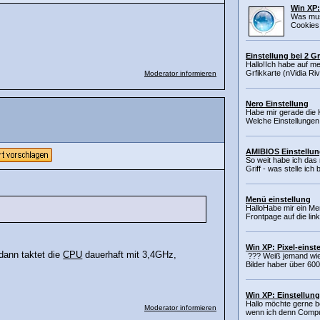
Win XP:
Was mus
Cookies 
Einstellung bei 2 Gr
Hallo!Ich habe auf m
Grfikkarte (nVidia Ri
Moderator informieren
Nero Einstellung
Habe mir gerade die 
Welche Einstellungen
AMIBIOS Einstellu
So weit habe ich das
Griff - was stelle ich
Menü einstellung
HalloHabe mir ein Men
Frontpage auf die link
Win XP: Pixel-einst
dann taktet die
CPU
dauerhaft mit 3,4GHz,
??? Weiß jemand wie 
Bilder haber über 60
Win XP: Einstellun
Hallo möchte gerne b
Moderator informieren
wenn ich denn Comput