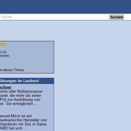
43:10
worten.
ten dieses Thema.
lärungen im Lexikon!
echner
teme oder Multiprozessor-
uter, die mehr als einen
PU) zur Ausführung von
n. Sie ermöglichen ...
nced Micro ist ein
erikanischer Hersteller von
hipsätzen mit Sitz in Santa
 AMD hat sich ...