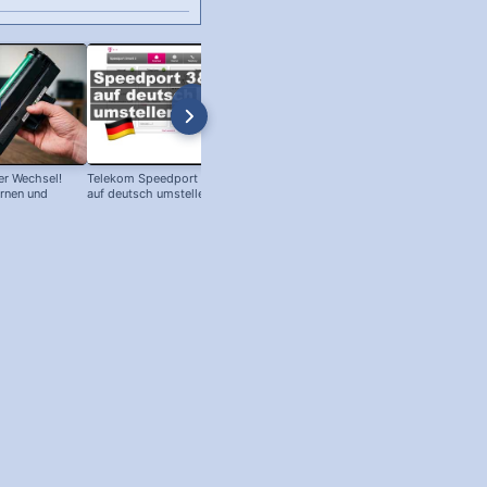
r Wechsel!
Telekom Speedport Router: Sprache
PC an Notebook Bildschirm
ernen und
auf deutsch umstellen!
anschließen - so geht's!