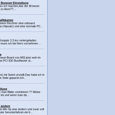
 Browser-Einstellung
s ich machen,das der Browser
zu lässt??...
afikkarten
einem Rechner eine onboard
va chipsatz) und eine normale PC...
Knoppix 3.3.iso runtergeladen.
 muss ich bei Nero vornehmen ...
ng
 neue Board von MSI jetzt woh im
 bei PCI IDE BusMaster ei...
ü mit Swish erstellt.Das habe ich in
e Seite gepackt.Ich...
ellung
man Bilder verkleinert ?? Meine
0 kb und wenn man da...
g ändern
ei Win Xp was ändern und zwar soll
er herunterfahren ein b...