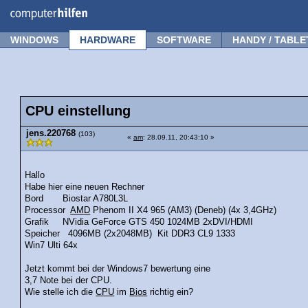
Forum
Tipps
News
Frage stellen
WINDOWS
HARDWARE
SOFTWARE
HANDY / TABLE
CPU einstellung
jens.220768
(103)
«
am
: 28.09.11, 20:43:10 »
Hallo
Habe hier eine neuen Rechner
Bord Biostar A780L3L
Processor
AMD
Phenom II X4 965 (AM3) (Deneb) (4x 3,4GHz)
Grafik NVidia GeForce GTS 450 1024MB 2xDVI/HDMI
Speicher 4096MB (2x2048MB) Kit DDR3 CL9 1333
Win7 Ulti 64x
Jetzt kommt bei der Windows7 bewertung eine
3,7 Note bei der CPU.
Wie stelle ich die
CPU
im
Bios
richtig ein?