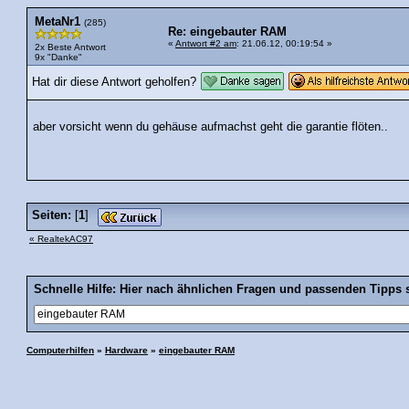
MetaNr1
(285)
Re: eingebauter RAM
«
Antwort #2 am
: 21.06.12, 00:19:54 »
2x Beste Antwort
9x "Danke"
Hat dir diese Antwort geholfen?
aber vorsicht wenn du gehäuse aufmachst geht die garantie flöten..
Seiten:
[
1
]
« RealtekAC97
Schnelle Hilfe: Hier nach ähnlichen Fragen und passenden Tipps 
Computerhilfen
»
Hardware
»
eingebauter RAM