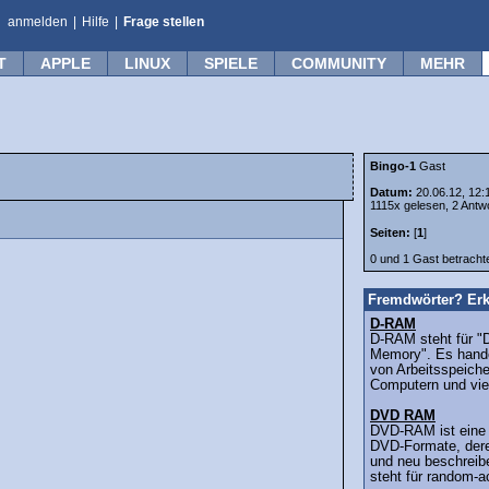
anmelden
|
Hilfe
|
Frage stellen
T
APPLE
LINUX
SPIELE
COMMUNITY
MEHR
Bingo-1
Gast
Datum:
20.06.12, 12:
1115x gelesen, 2 Antw
Seiten:
[
1
]
0 und 1 Gast betrach
Fremdwörter? Erk
D-RAM
D-RAM steht für 
Memory". Es hande
von Arbeitsspeiche
Computern und viel
DVD RAM
DVD-RAM ist eine 
DVD-Formate, dere
und neu beschrei
steht für random-a