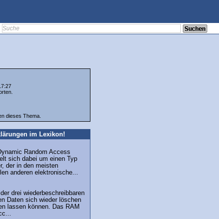
17:27
orten.
ten dieses Thema.
lärungen im Lexikon!
"Dynamic Random Access
lt sich dabei um einen Typ
r, der in den meisten
en anderen elektronische...
der drei wiederbeschreibbaren
n Daten sich wieder löschen
ben lassen können. Das RAM
cc...