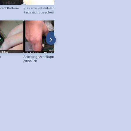
en! Batterie
SD Karte Schreibschutz austricksen:
Karte nicht beschreibbar?
u
Anleitung: Arbeitspeicher / RAM
Samsung Drucker Toner Wechsel!
einbauen
Toner-Kartusche entfernen und
ersetzen!