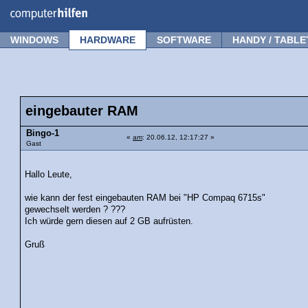
Forum
Tipps
News
Frage stellen
WINDOWS
HARDWARE
SOFTWARE
HANDY / TABLE
eingebauter RAM
Bingo-1
«
am
: 20.06.12, 12:17:27 »
Gast
Hallo Leute,
wie kann der fest eingebauten RAM bei "HP Compaq 6715s"
gewechselt werden ? ???
Ich würde gern diesen auf 2 GB aufrüsten.
Gruß