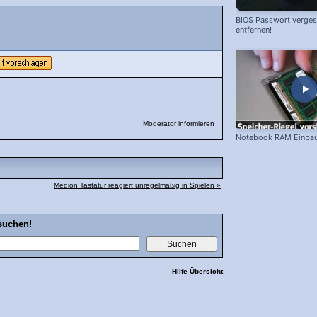
BIOS Passwort vergess
entfernen!
Moderator informieren
Notebook RAM Einba
Medion Tastatur reagiert unregelmäßig in Spielen »
suchen!
Hilfe Übersicht