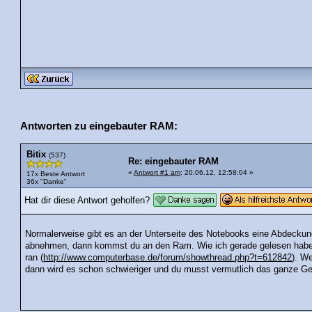
Antworten zu eingebauter RAM:
Bitix
(537)
Re: eingebauter RAM
«
Antwort #1 am
: 20.06.12, 12:58:04 »
17x Beste Antwort
36x "Danke"
Hat dir diese Antwort geholfen?
Normalerweise gibt es an der Unterseite des Notebooks eine Abdecku
abnehmen, dann kommst du an den Ram. Wie ich gerade gelesen habe,
ran (
http://www.computerbase.de/forum/showthread.php?t=612842
). W
dann wird es schon schwieriger und du musst vermutlich das ganze G