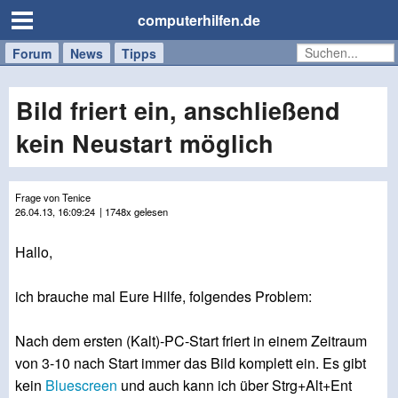
computerhilfen.de
Forum
Handy
Windows
Mac
News
Tipps
/
Tablet
Bild friert ein, anschließend
kein Neustart möglich
Frage von Tenice
26.04.13, 16:09:24
| 1748x gelesen
Hallo,
ich brauche mal Eure Hilfe, folgendes Problem:
Nach dem ersten (Kalt)-PC-Start friert in einem Zeitraum
von 3-10 nach Start immer das Bild komplett ein. Es gibt
kein
Bluescreen
und auch kann ich über Strg+Alt+Ent