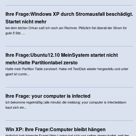
Ihre Frage:Windows XP durch Stromausfall beschädigt.
Startet nicht mehr
bei dem letzten Orkan saß ich noch am Rechner. Plötzlich fiel überall der Strom für
gute 5 Std. ...
Ihre Frage:Ubuntu12.10 MeinSystem startet nicht
mehr.Hatte Partitiontabel zersto
Hatte mein Partition Table zerstoert. Habe mit TestDisk wieder hergestellu und unter
gpart ist zumin...
Ihre Frage: your computer is infected
ich bekomme regelmäßig (alle minute) die meldung: your computer is infecteddann
baut sich ein...
Win XP: Ihre Frage:Computer bleibt hängen
Hallo!Ich hab folgende Frage! Mein Laptop hat sich von selber abgeschaltet, weil der