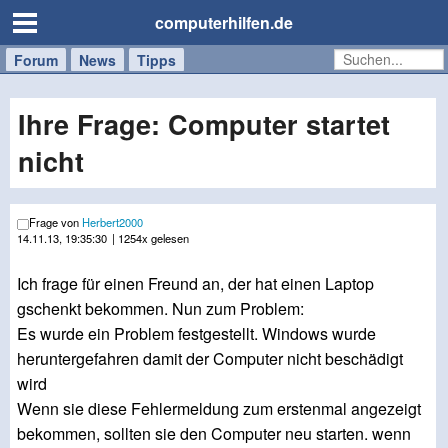
computerhilfen.de
Forum
Handy
Windows
Mac
News
Tipps
/
Tablet
Ihre Frage: Computer startet
nicht
Frage von
Herbert2000
14.11.13, 19:35:30
| 1254x gelesen
Ich frage für einen Freund an, der hat einen Laptop
gschenkt bekommen. Nun zum Problem:
Es wurde ein Problem festgestellt. Windows wurde
heruntergefahren damit der Computer nicht beschädigt
wird
Wenn sie diese Fehlermeldung zum erstenmal angezeigt
bekommen, sollten sie den Computer neu starten. wenn