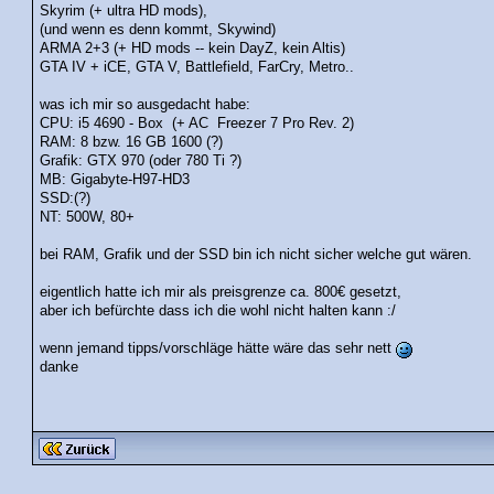
Skyrim (+ ultra HD mods),
(und wenn es denn kommt, Skywind)
ARMA 2+3 (+ HD mods -- kein DayZ, kein Altis)
GTA IV + iCE, GTA V, Battlefield, FarCry, Metro..
was ich mir so ausgedacht habe:
CPU: i5 4690 - Box (+ AC Freezer 7 Pro Rev. 2)
RAM: 8 bzw. 16 GB 1600 (?)
Grafik: GTX 970 (oder 780 Ti ?)
MB: Gigabyte-H97-HD3
SSD:(?)
NT: 500W, 80+
bei RAM, Grafik und der SSD bin ich nicht sicher welche gut wären.
eigentlich hatte ich mir als preisgrenze ca. 800€ gesetzt,
aber ich befürchte dass ich die wohl nicht halten kann :/
wenn jemand tipps/vorschläge hätte wäre das sehr nett
danke