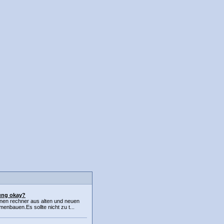
ung okay?
inen rechner aus alten und neuen
bauen.Es sollte nicht zu t...