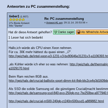
Antworten zu PC zusammenstellung:
tieber1
(1.607)
Re: PC zusammenstellung
«
Antwort #1 am
: 29.11.14, 20:53:56 »
27x Beste Antwort
94x "Danke"
Hat dir diese Antwort geholfen?
1 Leser hat sich bedankt
Hallo,ich würde als CPU einen Xeon nehmen.
Für ca. 30€ mehr hättest du quasi einen ,,i7".
http://geizhals.de/intel-xeon-e3-1231-v3-bx80646e31231v3-a1106393.h
,als Kühler würde ich eher so was nehmen:
http://geizhals.de/thermalr
a1029170.html
Beim Ram reichen 8GB aus.
http://geizhals.de/crucial-ballistix-sport-dimm-kit-8gb-bls2cp4g3d160
Als SSD die solide Samsung od. die günstigere Crucial(macht bestimmt
http://geizhals.de/samsung-ssd-840-evo-250gb-mz-7te250bw-a977940.
http://geizhals.de/crucial-m500-240gb-ct240m500ssd1-a889882.html