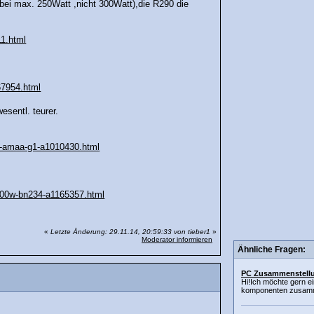
 bei max. 250Watt ,nicht 300Watt),die R290 die
11.html
67954.html
esentl. teurer.
50-amaa-g1-a1010430.html
-500w-bn234-a1165357.html
«
Letzte Änderung: 29.11.14, 20:59:33 von tieber1
»
Moderator informieren
Ähnliche Fragen:
PC Zusammenstell
Hi!Ich möchte gern e
komponenten zusammen