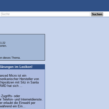
21:22
orten.
ten dieses Thema.
lärungen im Lexikon!
nced Micro ist ein
erikanischer Hersteller von
hipsätzen mit Sitz in Santa
 AMD hat sich ...
n Zugriffs- oder
r Telefon- und Internetdienste.
r erlaubt die Einwahl per
während ein Em...