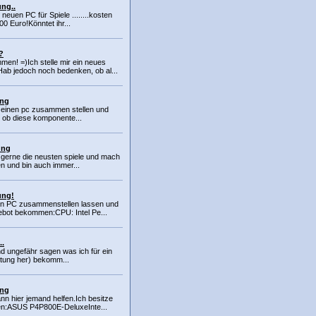
ng..
neuen PC für Spiele ........kosten
00 Euro!Könntet ihr...
?
men! =)Ich stelle mir ein neues
b jedoch noch bedenken, ob al...
ung
al einen pc zusammen stellen und
 ob diese komponente...
ung
le gerne die neusten spiele und mach
en und bin auch immer...
ung!
nen PC zusammenstellen lassen und
ebot bekommen:CPU: Intel Pe...
..
nd ungefähr sagen was ich für ein
stung her) bekomm...
ung
ann hier jemand helfen.Ich besitze
n:ASUS P4P800E-DeluxeInte...