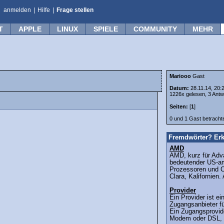
anmelden
|
Hilfe
|
Frage stellen
T
APPLE
LINUX
SPIELE
COMMUNITY
MEHR
Mariooo
Gast
Datum:
28.11.14, 20:
1226x gelesen, 3 Antw
Seiten:
[
1
]
0 und 1 Gast betrach
Fremdwörter? Erk
AMD
AMD, kurz für Adva
bedeutender US-am
Prozessoren und C
Clara, Kalifornien.
Provider
Ein Provider ist ei
Zugangsanbieter fü
Ein Zugangsprovide
Modem oder DSL, 