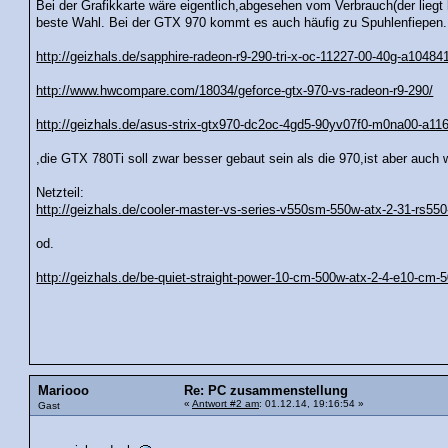
Bei der Grafikkarte wäre eigentlich,abgesehen vom Verbrauch(der liegt
beste Wahl. Bei der GTX 970 kommt es auch häufig zu Spuhlenfiepen.
http://geizhals.de/sapphire-radeon-r9-290-tri-x-oc-11227-00-40g-a10484
http://www.hwcompare.com/18034/geforce-gtx-970-vs-radeon-r9-290/
http://geizhals.de/asus-strix-gtx970-dc2oc-4gd5-90yv07f0-m0na00-a11
,die GTX 780Ti soll zwar besser gebaut sein als die 970,ist aber auch w
Netzteil:
http://geizhals.de/cooler-master-vs-series-v550sm-550w-atx-2-31-rs5
od.
http://geizhals.de/be-quiet-straight-power-10-cm-500w-atx-2-4-e10-cm
Mariooo
Re: PC zusammenstellung
«
Antwort #2 am
: 01.12.14, 19:16:54 »
Gast