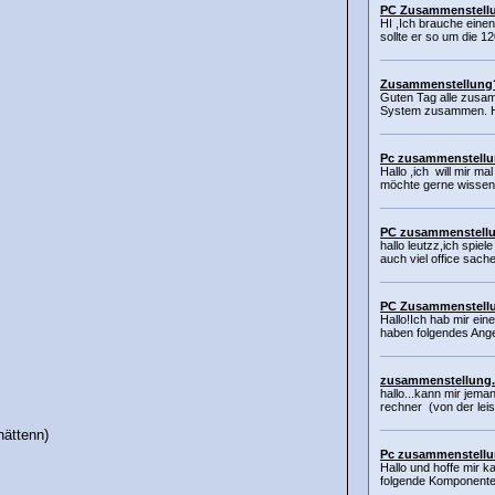
PC Zusammenstellu
HI ,Ich brauche einen 
sollte er so um die 12
Zusammenstellung
Guten Tag alle zusam
System zusammen. Ha
Pc zusammenstell
Hallo ,ich will mir m
möchte gerne wissen
PC zusammenstell
hallo leutzz,ich spie
auch viel office sach
PC Zusammenstell
Hallo!Ich hab mir ei
haben folgendes Ang
zusammenstellung.
hallo...kann mir jema
rechner (von der lei
hättenn)
Pc zusammenstell
Hallo und hoffe mir k
folgende Komponente