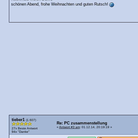
schönen Abend, frohe Weihnachten und guten Rutsch!
tieber1
(1.607)
Re: PC zusammenstellung
«
Antwort #3 am
: 01.12.14, 20:19:19 »
27x Beste Antwort
94x "Danke"