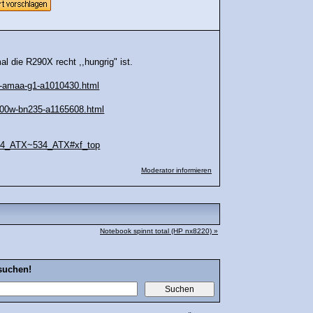
l die R290X recht ,,hungrig" ist.
50-amaa-g1-a1010430.html
-600w-bn235-a1165608.html
914_ATX~534_ATX#xf_top
Moderator informieren
Notebook spinnt total (HP nx8220) »
suchen!