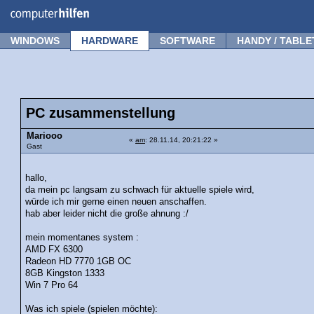
Forum
Tipps
News
Frage stellen
WINDOWS
HARDWARE
SOFTWARE
HANDY / TABLE
PC zusammenstellung
Mariooo
«
am
: 28.11.14, 20:21:22 »
Gast
hallo,
da mein pc langsam zu schwach für aktuelle spiele wird,
würde ich mir gerne einen neuen anschaffen.
hab aber leider nicht die große ahnung :/
mein momentanes system :
AMD FX 6300
Radeon HD 7770 1GB OC
8GB Kingston 1333
Win 7 Pro 64
Was ich spiele (spielen möchte):