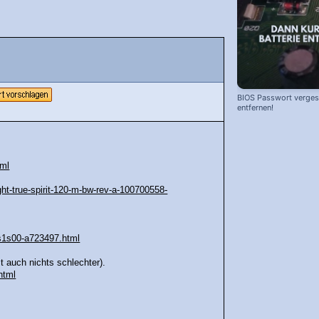
BIOS Passwort vergess
entfernen!
tml
ight-true-spirit-120-m-bw-rev-a-100700558-
9ds1s00-a723497.html
 auch nichts schlechter).
html