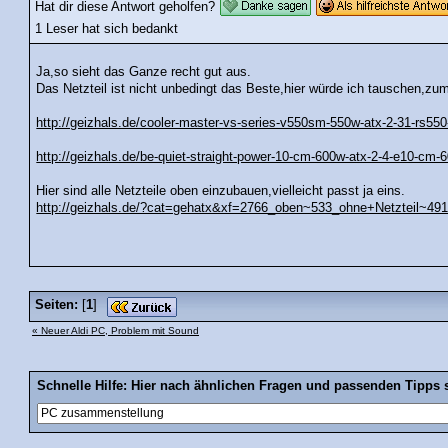
Hat dir diese Antwort geholfen?
1 Leser hat sich bedankt
Ja,so sieht das Ganze recht gut aus.
Das Netzteil ist nicht unbedingt das Beste,hier würde ich tauschen,zuma
http://geizhals.de/cooler-master-vs-series-v550sm-550w-atx-2-31-rs5
http://geizhals.de/be-quiet-straight-power-10-cm-600w-atx-2-4-e10-cm
Hier sind alle Netzteile oben einzubauen,vielleicht passt ja eins.
http://geizhals.de/?cat=gehatx&xf=2766_oben~533_ohne+Netzteil~4
Seiten:
[
1
]
« Neuer Aldi PC, Problem mit Sound
Schnelle Hilfe: Hier nach ähnlichen Fragen und passenden Tipps 