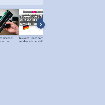
r Wechsel!
Telekom Speedport Router: Sprache
PC an Notebook Bildschirm
ernen und
auf deutsch umstellen!
anschließen - so geht's!