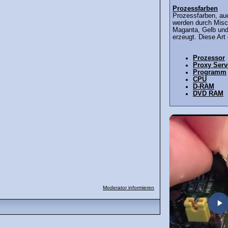
Prozessfarben
Prozessfarben, au
werden durch Misc
Maganta, Gelb un
erzeugt. Diese Art
Prozessor
Proxy Serv
Programm
CPU
D-RAM
DVD RAM
Moderator informieren