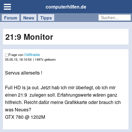
computerhilfen.de
Forum
Handy
Windows
Mac
News
Tipps
/
Tablet
21:9 Monitor
Frage von
OldWabble
05.05.15, 16:10:54
| 1497x gelesen
Servus allerseits !
Full HD is ja out. Jetzt hab ich mir überlegt, ob ich mir
einen 21:9 zulegen soll. Erfahrungswerte wären ganz
hilfreich. Reicht dafür meine Grafikkarte oder brauch ich
was Neues?
GTX 780 @ 1202M