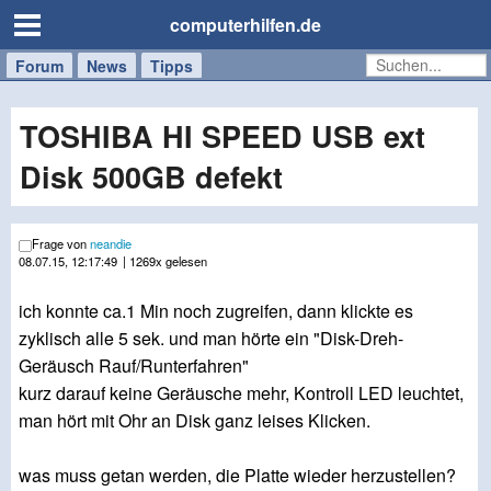
computerhilfen.de
Forum
Handy
Windows
Mac
News
Tipps
/
Tablet
TOSHIBA HI SPEED USB ext
Disk 500GB defekt
Frage von
neandie
08.07.15, 12:17:49
| 1269x gelesen
ich konnte ca.1 Min noch zugreifen, dann klickte es
zyklisch alle 5 sek. und man hörte ein "Disk-Dreh-
Geräusch Rauf/Runterfahren"
kurz darauf keine Geräusche mehr, Kontroll LED leuchtet,
man hört mit Ohr an Disk ganz leises Klicken.
was muss getan werden, die Platte wieder herzustellen?