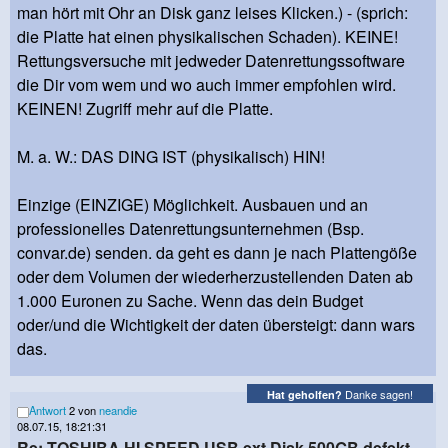
man hört mit Ohr an Disk ganz leises Klicken.) - (sprich:
die Platte hat einen physikalischen Schaden). KEINE!
Rettungsversuche mit jedweder Datenrettungssoftware
die Dir vom wem und wo auch immer empfohlen wird.
KEINEN! Zugriff mehr auf die Platte.
M. a. W.: DAS DING IST (physikalisch) HIN!
Einzige (EINZIGE) Möglichkeit. Ausbauen und an
professionelles Datenrettungsunternehmen (Bsp.
convar.de) senden. da geht es dann je nach Plattengöße
oder dem Volumen der wiederherzustellenden Daten ab
1.000 Euronen zu Sache. Wenn das dein Budget
oder/und die Wichtigkeit der daten übersteigt: dann wars
das.
Danke sagen!
Hat geholfen?
Antwort
2 von
neandie
08.07.15, 18:21:31
Re: TOSHIBA HI SPEED USB ext Disk 500GB defekt