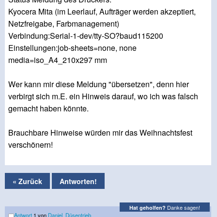
Kyocera Mita (im Leerlauf, Aufträger werden akzeptiert,
Netzfreigabe, Farbmanagement)
Verbindung:Serial-1-dev/tty-SO?baud115200
Einstellungen:job-sheets=none, none
media=iso_A4_210x297 mm
Wer kann mir diese Meldung "übersetzen", denn hier
verbirgt sich m.E. ein Hinweis darauf, wo ich was falsch
gemacht haben könnte.
Brauchbare Hinweise würden mir das Weihnachtsfest
verschönern!
« Zurück
Antworten!
Danke sagen!
Hat geholfen?
Antwort
1 von
Daniel_Düsentrieb