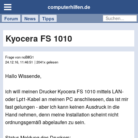
computerhilfen.de
Forum
Handy
Windows
Mac
News
Tipps
/
Tablet
Kyocera FS 1010
Frage von noBillG1
24.12.16, 11:46:51
| 2041x gelesen
Hallo Wissende,
ich will meinen Drucker Kyocera FS 1010 mittels LAN-
oder Lpt1-Kabel an meinen PC anschlieseen, das ist mir
fast gelungen - aber ich kann keinen Ausdruck in die
Hand nehmen, denn meine Installation scheint nicht
ordnungsgemäß abgelaufen zu sein.
Status Meldung des Druckers: