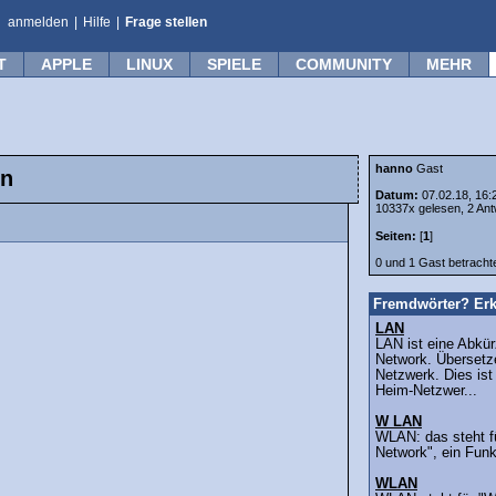
anmelden
|
Hilfe
|
Frage stellen
T
APPLE
LINUX
SPIELE
COMMUNITY
MEHR
hanno
Gast
en
Datum:
07.02.18, 16:
10337x gelesen, 2 Ant
Seiten:
[
1
]
0 und 1 Gast betrach
Fremdwörter? Erk
LAN
LAN ist eine Abkür
Network. Übersetz
Netzwerk. Dies ist
Heim-Netzwer...
W LAN
WLAN: das steht fü
Network", ein Fun
WLAN