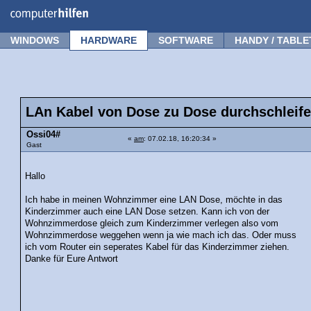
Forum
Tipps
News
Frage stellen
WINDOWS
HARDWARE
SOFTWARE
HANDY / TABLE
LAn Kabel von Dose zu Dose durchschleif
Ossi04#
«
am
: 07.02.18, 16:20:34 »
Gast
Hallo
Ich habe in meinen Wohnzimmer eine LAN Dose, möchte in das
Kinderzimmer auch eine LAN Dose setzen. Kann ich von der
Wohnzimmerdose gleich zum Kinderzimmer verlegen also vom
Wohnzimmerdose weggehen wenn ja wie mach ich das. Oder muss
ich vom Router ein seperates Kabel für das Kinderzimmer ziehen.
Danke für Eure Antwort