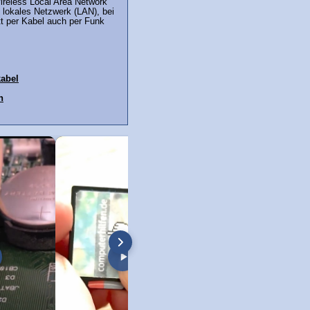
ireless Local Area Network"
 lokales Netzwerk (LAN), bei
t per Kabel auch per Funk
abel
h