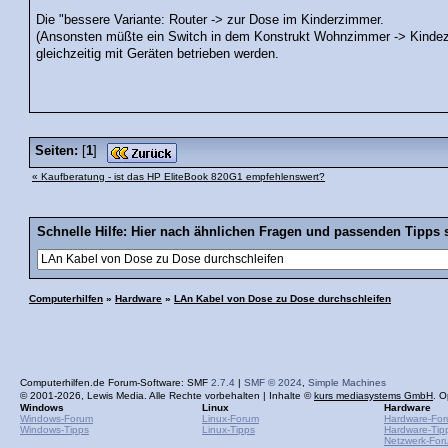
Die "bessere Variante: Router -> zur Dose im Kinderzimmer.
(Ansonsten müßte ein Switch in dem Konstrukt Wohnzimmer -> Kindezi
gleichzeitig mit Geräten betrieben werden.
Seiten:
[
1
]
« Kaufberatung - ist das HP EliteBook 820G1 empfehlenswert?
Schnelle Hilfe: Hier nach ähnlichen Fragen und passenden Tipps 
Computerhilfen
»
Hardware
»
LAn Kabel von Dose zu Dose durchschleifen
Computerhilfen.de Forum-Software: SMF
2.7.4
|
SMF © 2024
,
Simple Machines
© 2001-2026, Lewis Media. Alle Rechte vorbehalten | Inhalte ©
kurs mediasystems GmbH
. O
Windows
Linux
Hardware
Windows-Forum
Linux-Forum
Hardware-Fo
Windows-Tipps
Linux-Tipps
Hardware-Tip
Netzwerk-For