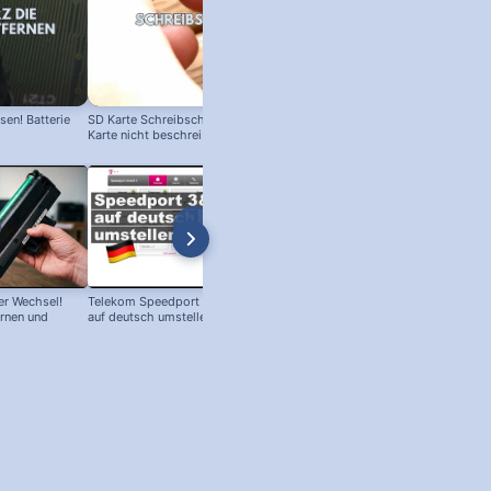
en! Batterie
SD Karte Schreibschutz austricksen:
Karte nicht beschreibbar?
r Wechsel!
Telekom Speedport Router: Sprache
PC an Notebook Bildschirm
ernen und
auf deutsch umstellen!
anschließen - so geht's!