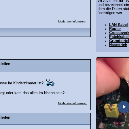
WLAN steht für "W
und bezeichnet ein
dem die Daten stat
überträgen wer...
Moderator informieren
LAN Kabel
Router
Crossoverk
Patchkabel
Grundstric
Haarstrich
leifen
 Dose im Kinderzimmer ist?
rgt oder kam das alles im Nachhinein?
Moderator informieren
leifen