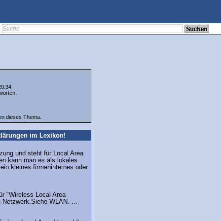
20:34
worten.
ten dieses Thema.
lärungen im Lexikon!
zung und steht für Local Area
en kann man es als lokales
 ein kleines firmeninternes oder
r "Wireless Local Area
k-Netzwerk.Siehe WLAN. ...