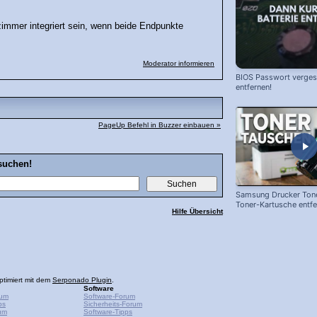
mmer integriert sein, wenn beide Endpunkte
Moderator informieren
BIOS Passwort vergess
entfernen!
PageUp Befehl in Buzzer einbauen »
suchen!
Samsung Drucker Tone
Toner-Kartusche entf
Hilfe Übersicht
ersetzen!
ptimiert mit dem
Serponado Plugin
.
Software
rum
Software-Forum
ps
Sicherheits-Forum
um
Software-Tipps