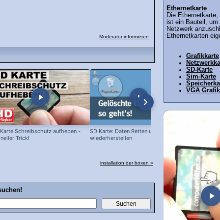
Ethernetkarte
Die Ethernetkarte,
ist ein Bauteil, u
Netzwerk anzuschl
Ethernetkarten eig
Moderator informieren
Grafikkarte
Netzwerkka
SD-Karte
Sim-Karte
Speicherka
VGA Grafik
Karte Schreibschutz aufheben -
SD Karte: Daten Retten und Fotos
Samsung Dru
neller Trick!
wiederherstellen
Toner-Kartu
ersetzen!
installation der boxen »
suchen!