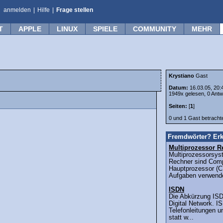
anmelden
|
Hilfe
|
Frage stellen
T
APPLE
LINUX
SPIELE
COMMUNITY
MEHR
Krystiano
Gast
Datum:
16.03.05, 20:
1949x gelesen, 0 Antw
Seiten:
[
1
]
0 und 1 Gast betrach
Fremdwörter? Erk
Multiprozessor R
Multiprozessorsys
Rechner sind Comp
Hauptprozessor (C
Aufgaben verwende
ISDN
Die Abkürzung ISDN
Digital Network. I
Telefonleitungen un
statt w...