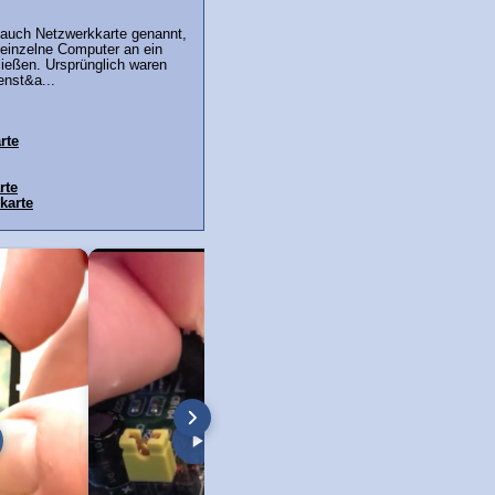
 auch Netzwerkkarte genannt,
m einzelne Computer an ein
ießen. Ursprünglich waren
enst&a...
rte
rte
karte
cker Toner Wechsel!
Telekom Speedport Router: Sprache
PC an Notebook Bild
sche entfernen und
auf deutsch umstellen!
anschließen - so geht