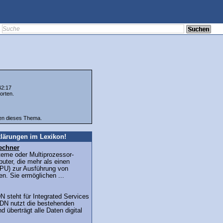
42:17
orten.
ten dieses Thema.
lärungen im Lexikon!
echner
teme oder Multiprozessor-
uter, die mehr als einen
PU) zur Ausführung von
n. Sie ermöglichen ...
 steht für Integrated Services
SDN nutzt die bestehenden
d überträgt alle Daten digital