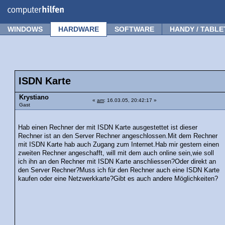
Forum
Tipps
News
Frage stellen
WINDOWS
HARDWARE
SOFTWARE
HANDY / TABLE
ISDN Karte
Krystiano
«
am
: 16.03.05, 20:42:17 »
Gast
Hab einen Rechner der mit ISDN Karte ausgestettet ist dieser
Rechner ist an den Server Rechner angeschlossen.Mit dem Rechner
mit ISDN Karte hab auch Zugang zum Internet.Hab mir gestern einen
zweiten Rechner angeschafft, will mit dem auch online sein,wie soll
ich ihn an den Rechner mit ISDN Karte anschliessen?Oder direkt an
den Server Rechner?Muss ich für den Rechner auch eine ISDN Karte
kaufen oder eine Netzwerkkarte?Gibt es auch andere Möglichkeiten?