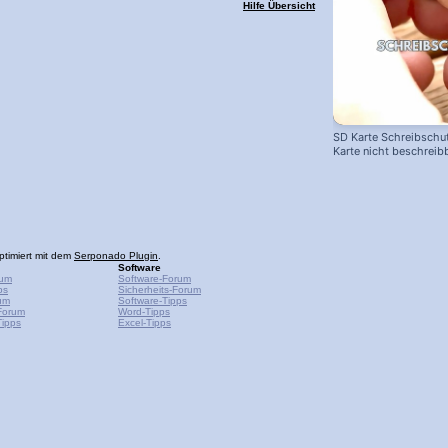
Hilfe Übersicht
SD Karte Schreibschut
Karte nicht beschreib
ptimiert mit dem
Serponado Plugin
.
Software
rum
Software-Forum
ps
Sicherheits-Forum
um
Software-Tipps
Forum
Word-Tipps
ipps
Excel-Tipps