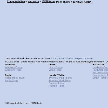
Computerhilfen
»
Hardware
»
ISDN Karte
| Mehr Themen zu
"ISDN Karte"
Computerhilfen.de Forum-Software: SMF
2.7.4
|
SMF © 2024
,
Simple Machines
© 2001-2026, Lewis Media. Alle Rechte vorbehalten | Inhalte ©
kurs mediasystems GmbH
. O
Windows
Linux
Hardware
Windows-Forum
Linux-Forum
Hardware-Fo
Windows-Tipps
Linux-Tipps
Hardware-Tip
Netzwerk-For
Apple
Handy / Tablet
Smart-Home 
Apple Mac Forum
iPhone / iPad Forum
Smart-Home T
Apple Tipps
iPhone / iPad Tipps
Android-Forum
Android-Tipps
© Computerhilfen.de - ISDN Karte