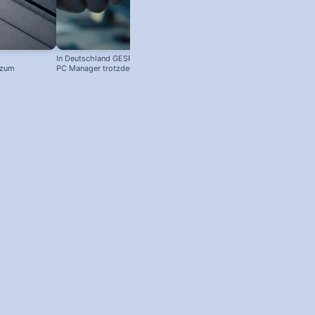
In Deutschland GESPERRT: Microsoft
Kostenloser Windows Anti-Viren-
 zum
PC Manager trotzdem installieren
Schutz: So aktivierst du ihn!
! #windowstipps