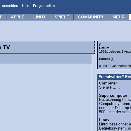
anmelden
|
Hilfe
|
Frage stellen
T
APPLE
LINUX
SPIELE
COMMUNITY
MEHR
()
n TV
Datum:
1526x gelesen, 1 Antw
Seiten:
[
1
]
0 und 1 Gast betrach
Fremdwörter? Erk
Computer
Siehe PC....
Supercomputer
Bezeichnung für se
Computersysteme, 
normaler Desktop-
500 Liste der schn
Linux
Linux bezeichnet e
Betriebssystem, d