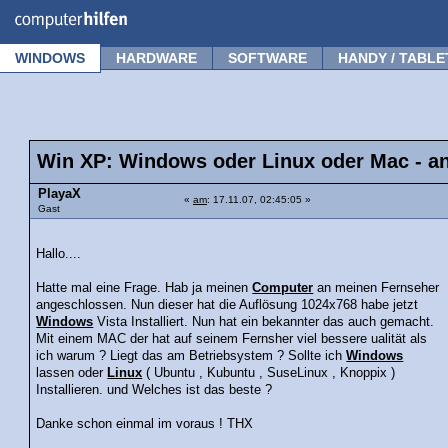
Forum
Tipps
News
Frage stellen
WINDOWS
HARDWARE
SOFTWARE
HANDY / TABLE
Win XP: Windows oder Linux oder Mac - a
PlayaX
«
am
: 17.11.07, 02:45:05 »
Gast
Hallo....
Hatte mal eine Frage. Hab ja meinen
Computer
an meinen Fernseher
angeschlossen. Nun dieser hat die Auflösung 1024x768 habe jetzt
Windows
Vista Installiert. Nun hat ein bekannter das auch gemacht.
Mit einem MAC der hat auf seinem Fernsher viel bessere ualität als
ich warum ? Liegt das am Betriebsystem ? Sollte ich
Windows
lassen oder
Linux
( Ubuntu , Kubuntu , SuseLinux , Knoppix )
Installieren. und Welches ist das beste ?
Danke schon einmal im voraus ! THX