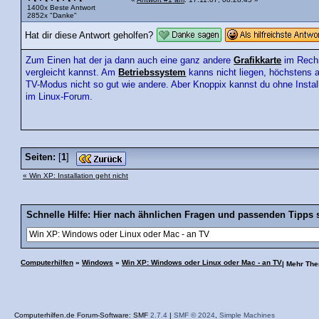
1400x Beste Antwort
2852x "Danke"
Hat dir diese Antwort geholfen?
Zum Einen hat der ja dann auch eine ganz andere
Grafikkarte
im Rechn
vergleicht kannst. Am
Betriebssystem
kanns nicht liegen, höchstens
TV-Modus nicht so gut wie andere. Aber Knoppix kannst du ohne Install
im Linux-Forum.
Seiten:
[
1
]
« Win XP: Installation geht nicht
Schnelle Hilfe: Hier nach ähnlichen Fragen und passenden Tipps 
Computerhilfen
»
Windows
»
Win XP: Windows oder Linux oder Mac - an TV
| Mehr Th
Computerhilfen.de Forum-Software: SMF
2.7.4
|
SMF © 2024
,
Simple Machines