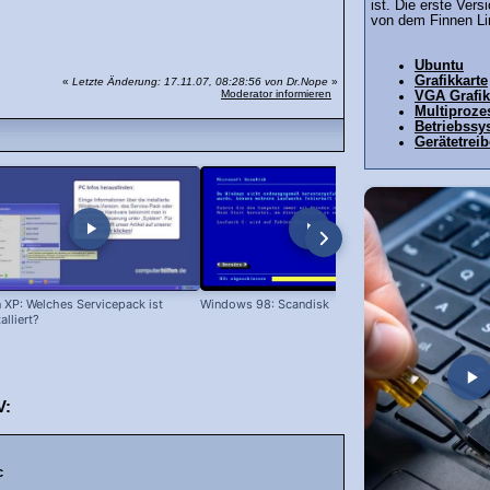
ist. Die erste Ver
von dem Finnen Li
Ubuntu
Grafikkarte
«
Letzte Änderung: 17.11.07, 08:28:56 von Dr.Nope
»
Moderator informieren
VGA Grafik
Multiproze
Betriebssy
Gerätetreib
 XP: Welches Servicepack ist
Windows 98: Scandisk
Windows 98
talliert?
V:
c