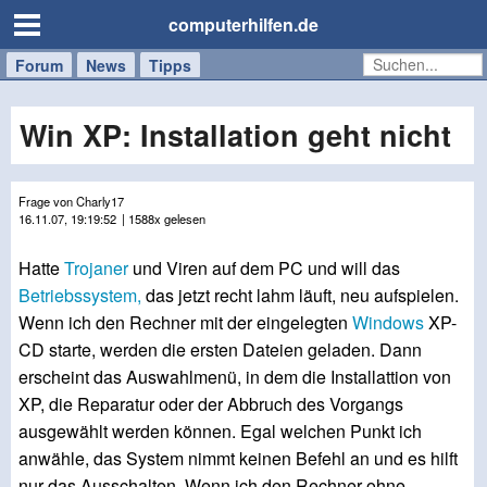
computerhilfen.de
Forum
Handy
Windows
Mac
News
Tipps
/
Tablet
Win XP: Installation geht nicht
Frage von Charly17
16.11.07, 19:19:52
| 1588x gelesen
Hatte
Trojaner
und Viren auf dem PC und will das
Betriebssystem,
das jetzt recht lahm läuft, neu aufspielen.
Wenn ich den Rechner mit der eingelegten
Windows
XP-
CD starte, werden die ersten Dateien geladen. Dann
erscheint das Auswahlmenü, in dem die Installattion von
XP, die Reparatur oder der Abbruch des Vorgangs
ausgewählt werden können. Egal welchen Punkt ich
anwähle, das System nimmt keinen Befehl an und es hilft
nur das Ausschalten. Wenn ich den Rechner ohne