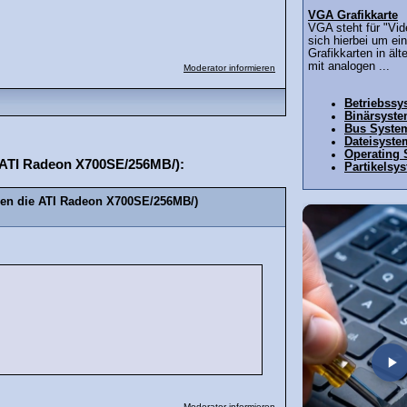
VGA Grafikkarte
VGA steht für "Vid
sich hierbei um ein
Grafikkarten in äl
mit analogen ...
Moderator informieren
Betriebssy
Binärsyst
Bus Syste
Dateisyste
Operating
e ATI Radeon X700SE/256MB/):
Partikelsy
tzen die ATI Radeon X700SE/256MB/)
.
Moderator informieren