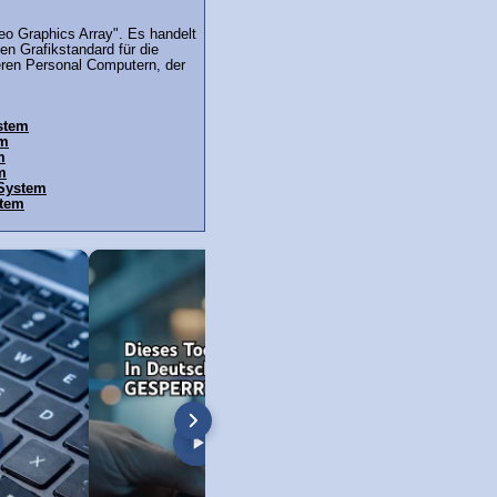
eo Graphics Array". Es handelt
en Grafikstandard für die
teren Personal Computern, der
stem
em
m
m
 System
stem