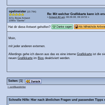
opelmeister
(10.794)
Re: Mit welcher Grafikkarte kann ich e
«
Antwort #2 am
: 08.09.08, 09:19:53 »
421x Beste Antwort
1095x "Danke"
Hat dir diese Antwort geholfen?
Moin,
mit jeder anderen externen.
Allerdings gehe ich davon aus das es eine interne
Grafikkarte
ist die s
neuen
Grafikkarte
im
Bios
deaktiviert werden.
Seiten:
[
1
]
« zertifikatsfehler
Schnelle Hilfe: Hier nach ähnlichen Fragen und passenden Tipps 