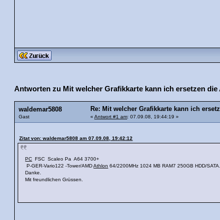
Antworten zu Mit welcher Grafikkarte kann ich ersetzen di
Re: Mit welcher Grafikkarte kann ich erse
waldemar5808
Gast
«
Antwort #1 am
: 07.09.08, 19:44:19 »
Zitat von: waldemar5808 am 07.09.08, 19:42:12
PC
FSC Scaleo Pa A64 3700+
P-GER-Vario122 -Tower/AMD
Athlon
64/2200MHz 1024 MB RAM7 250GB HDD/SATA
Danke.
Mit freundlichen Grüssen.