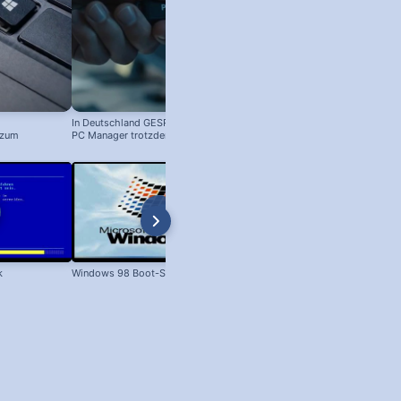
In Deutschland GESPERRT: Microsoft
 zum
PC Manager trotzdem installieren
! #windowstipps
k
Windows 98 Boot-Screen
Dateien unter Windows kopieren 
XP bis Win 11!)