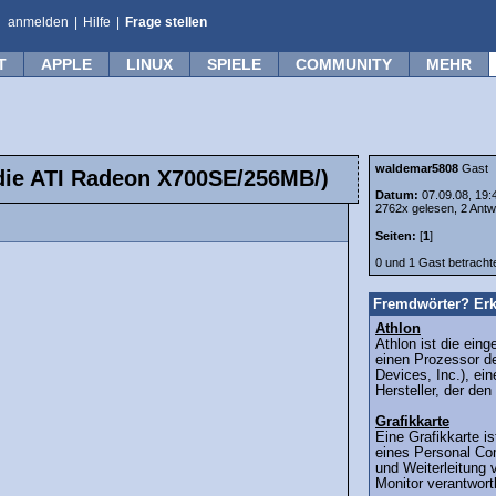
anmelden
|
Hilfe
|
Frage stellen
T
APPLE
LINUX
SPIELE
COMMUNITY
MEHR
waldemar5808
Gast
 die ATI Radeon X700SE/256MB/)
Datum:
07.09.08, 19:
2762x gelesen, 2 Antw
Seiten:
[
1
]
0 und 1 Gast betrach
Fremdwörter? Erk
Athlon
Athlon ist die ein
einen Prozessor d
Devices, Inc.), e
Hersteller, der den
Grafikkarte
Eine Grafikkarte is
eines Personal Co
und Weiterleitung 
Monitor verantwortl