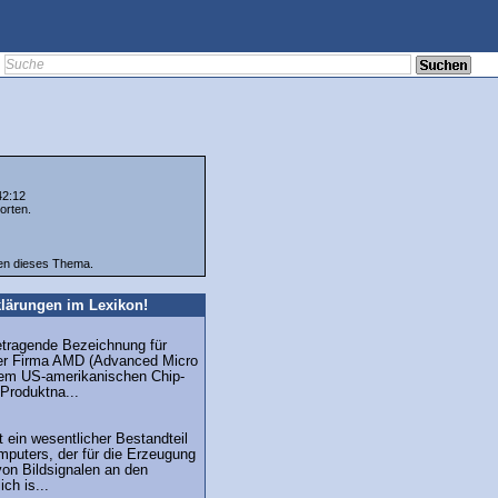
42:12
orten.
ten dieses Thema.
lärungen im Lexikon!
getragende Bezeichnung für
er Firma AMD (Advanced Micro
inem US-amerikanischen Chip-
 Produktna...
t ein wesentlicher Bestandteil
mputers, der für die Erzeugung
von Bildsignalen an den
ich is...