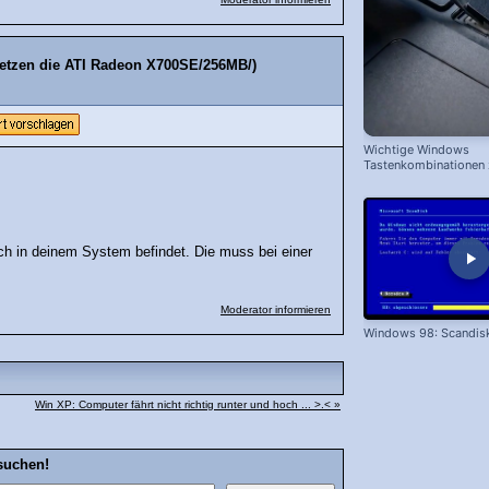
rsetzen die ATI Radeon X700SE/256MB/)
Wichtige Windows
Tastenkombinationen
schnelleren Arbeiten
ich in deinem System befindet. Die muss bei einer
Moderator informieren
Windows 98: Scandis
Win XP: Computer fährt nicht richtig runter und hoch ... >.< »
suchen!