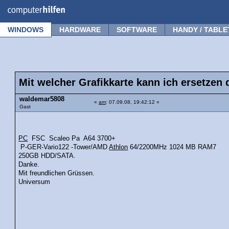
Forum
Tipps
News
Frage stellen
WINDOWS
HARDWARE
SOFTWARE
HANDY / TABLE
Mit welcher Grafikkarte kann ich ersetzen
waldemar5808
«
am
: 07.09.08, 19:42:12 »
Gast
PC
FSC Scaleo Pa A64 3700+
P-GER-Vario122 -Tower/AMD
Athlon
64/2200MHz 1024 MB RAM7
250GB HDD/SATA.
Danke.
Mit freundlichen Grüssen.
Universum