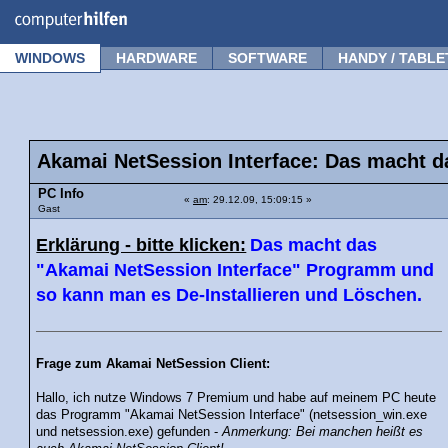
Forum
Tipps
News
Frage stellen
WINDOWS
HARDWARE
SOFTWARE
HANDY / TABLE
Akamai NetSession Interface: Das macht 
PC Info
«
am
: 29.12.09, 15:09:15 »
Gast
Erklärung - bitte klicken:
Das macht das
"Akamai NetSession Interface" Programm und
so kann man es De-Installieren und Löschen.
Frage zum Akamai NetSession Client:
Hallo, ich nutze Windows 7 Premium und habe auf meinem PC heute
das Programm "Akamai NetSession Interface" (netsession_win.exe
und netsession.exe) gefunden -
Anmerkung: Bei manchen heißt es