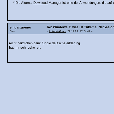
* Die Akamai
Download
Manager ist eine der Anwendungen, die auf 
Re: Windows 7: was ist "Akamai NetSesion I
einganzneuer
Gast
«
Antwort #2 am
: 29.12.09, 17:24:49 »
recht herzlichen dank für die deutsche erklärung.
hat mir sehr geholfen.