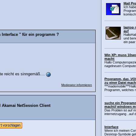
Mail P
Ich hab
Programm
komische
laptop 
auf
 Interface " für ein programm ?
HalloHa
und benu
ein paar 
Win XP: muss 10sec
macht
Hallo Computerspezie
nagelneuen Computer 
te reicht es sinngemäß....
Programm, das .VOB
zu einer Datei mach
Moderator informieren
***mademobile***Hall
Programm, welches mi
suche ein Programm
d Akamai NetSession Client
macht// windows me
Das Problen ist auf m
internetzugang ..auf 
Interface
Wenn ich meinen Comp
Desktop-Symbole gela