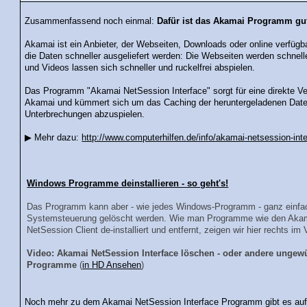
Zusammenfassend noch einmal:
Dafür ist das Akamai Programm gu
Akamai ist ein Anbieter, der Webseiten, Downloads oder online verfügba
die Daten schneller ausgeliefert werden: Die Webseiten werden schnell
und Videos lassen sich schneller und ruckelfrei abspielen.
Das Programm "Akamai NetSession Interface" sorgt für eine direkte 
Akamai und kümmert sich um das Caching der heruntergeladenen Daten
Unterbrechungen abzuspielen.
▶ Mehr dazu:
http://www.computerhilfen.de/info/akamai-netsession-int
Windows Programme deinstallieren - so geht's!
Das Programm kann aber - wie jedes Windows-Programm - ganz einfac
Systemsteuerung gelöscht werden. Wie man Programme wie den Aka
NetSession Client de-installiert und entfernt, zeigen wir hier rechts im 
Video: Akamai NetSession Interface löschen - oder andere ungew
Programme
(
in HD Ansehen
)
Noch mehr zu dem Akamai NetSession Interface Programm gibt es auf 