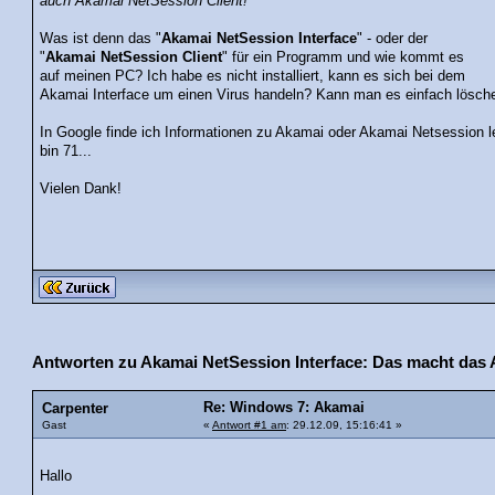
auch Akamai NetSession Client!
Was ist denn das "
Akamai NetSession Interface
" - oder der
"
Akamai NetSession Client
" für ein Programm und wie kommt es
auf meinen PC? Ich habe es nicht installiert, kann es sich bei dem
Akamai Interface um einen Virus handeln? Kann man es einfach lösch
In Google finde ich Informationen zu Akamai oder Akamai Netsession lei
bin 71...
Vielen Dank!
Antworten zu Akamai NetSession Interface: Das macht da
Re: Windows 7: Akamai
Carpenter
Gast
«
Antwort #1 am
: 29.12.09, 15:16:41 »
Hallo