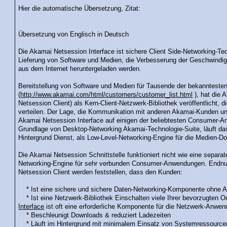
Hier die automatische Übersetzung, Zitat:
Übersetzung von Englisch in Deutsch
Die Akamai Netsession Interface ist sichere Client Side-Networking-Tec
Lieferung von Software und Medien, die Verbesserung der Geschwindigke
aus dem Internet heruntergeladen werden.
Bereitstellung von Software und Medien für Tausende der bekanntesten
(
http://www.akamai.com/html/customers/customer_list.html
), hat die 
Netsession Client) als Kern-Client-Netzwerk-Bibliothek veröffentlicht,
verteilen. Der Lage, die Kommunikation mit anderen Akamai-Kunden u
Akamai Netsession Interface auf einigen der beliebtesten Consumer-A
Grundlage von Desktop-Networking Akamai-Technologie-Suite, läuft das
Hintergrund Dienst, als Low-Level-Networking-Engine für die Medien-Do
Die Akamai Netsession Schnittstelle funktioniert nicht wie eine separa
Networking-Engine für sehr verbunden Consumer-Anwendungen. Endnut
Netsession Client werden feststellen, dass den Kunden:
* Ist eine sichere und sichere Daten-Networking-Komponente ohne 
* Ist eine Netzwerk-Bibliothek Einschalten viele Ihrer bevorzugten
Interface
ist oft eine erforderliche Komponente für die Netzwerk-Anwe
* Beschleunigt Downloads & reduziert Ladezeiten
* Läuft im Hintergrund mit minimalem Einsatz von Systemressource