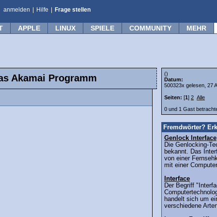
anmelden
|
Hilfe
|
Frage stellen
T
APPLE
LINUX
SPIELE
COMMUNITY
MEHR
()
das Akamai Programm
Datum:
500323x gelesen, 27 A
Seiten:
[
1
]
2
Alle
0 und 1 Gast betrach
Fremdwörter? Erk
Genlock Interface
Die Genlocking-Te
bekannt. Das Inte
von einer Fernse
mit einer Computerg
Interface
Der Begriff "Interf
Computertechnologi
handelt sich um ei
verschiedene Arten 