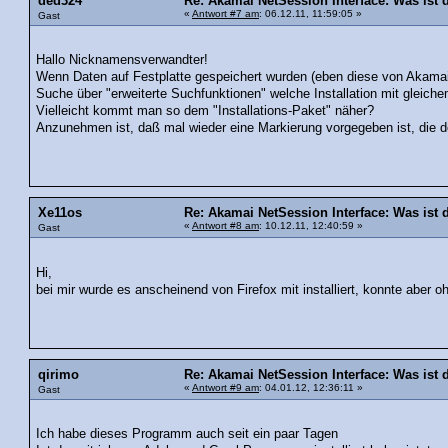
ded324
Re: Akamai NetSession Interface: Was ist 
«
Antwort #7 am
: 06.12.11, 11:59:05 »
Gast
Hallo Nicknamensverwandter!
Wenn Daten auf Festplatte gespeichert wurden (eben diese von Akamai),
Suche über "erweiterte Suchfunktionen" welche Installation mit glei
Vielleicht kommt man so dem "Installations-Paket" näher?
Anzunehmen ist, daß mal wieder eine Markierung vorgegeben ist, die der
Xe11os
Re: Akamai NetSession Interface: Was ist 
«
Antwort #8 am
: 10.12.11, 12:40:59 »
Gast
Hi,
bei mir wurde es anscheinend von Firefox mit installiert, konnte aber o
qirimo
Re: Akamai NetSession Interface: Was ist 
«
Antwort #9 am
: 04.01.12, 12:36:11 »
Gast
Ich habe dieses Programm auch seit ein paar Tagen