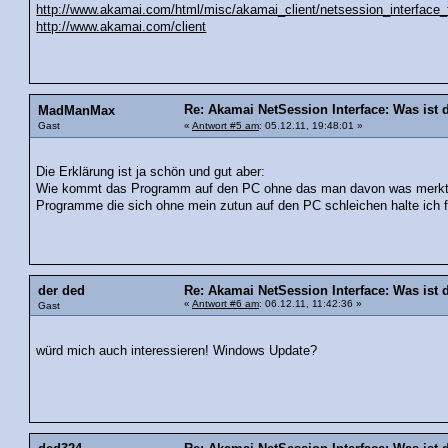
http://www.akamai.com/html/misc/akamai_client/netsession_interface_
http://www.akamai.com/client
Re: Akamai NetSession Interface: Was ist 
MadManMax
Gast
«
Antwort #5 am
: 05.12.11, 19:48:01 »
Die Erklärung ist ja schön und gut aber:
Wie kommt das Programm auf den PC ohne das man davon was merkt
Programme die sich ohne mein zutun auf den PC schleichen halte ich 
der ded
Re: Akamai NetSession Interface: Was ist 
«
Antwort #6 am
: 06.12.11, 11:42:36 »
Gast
würd mich auch interessieren! Windows Update?