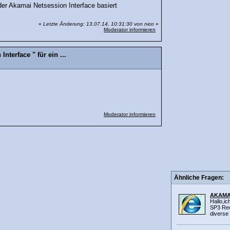
der Akamai Netsession Interface basiert
«
Letzte Änderung: 13.07.14, 10:31:30 von nico
»
Moderator informieren
nterface " für ein ...
Moderator informieren
Ähnliche Fragen:
AKAMAI
Hallo,i
SP3 Rec
diverse