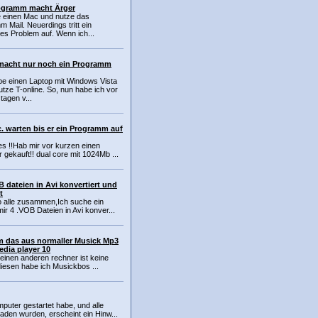
rogramm macht Ärger
e einen Mac und nutze das
 Mail. Neuerdings tritt ein
s Problem auf. Wenn ich...
macht nur noch ein Programm
be einen Laptop mit Windows Vista
tze T-online. So, nun habe ich vor
tagen v...
. warten bis er ein Programm auf
s !!Hab mir vor kurzen einen
gekauft!! dual core mit 1024Mb ...
 dateien in Avi konvertiert und
t
o alle zusammen,Ich suche ein
r 4 .VOB Dateien in Avi konver...
 das aus normaller Musick Mp3
dia player 10
einen anderen rechner ist keine
diesen habe ich Musickbos ...
uter gestartet habe, und alle
den wurden, erscheint ein Hinw...