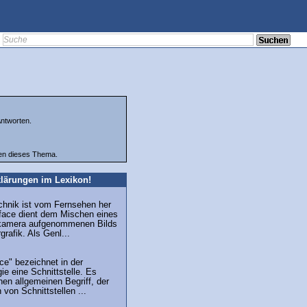
ntworten.
ten dieses Thema.
lärungen im Lexikon!
chnik ist vom Fernsehen her
rface dient dem Mischen eines
hkamera aufgenommenen Bilds
rafik. Als Genl...
ace" bezeichnet in der
e eine Schnittstelle. Es
nen allgemeinen Begriff, der
von Schnittstellen ...