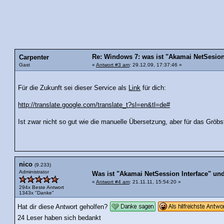
Re: Windows 7: was ist "Akamai NetSesion
Carpenter
Gast
«
Antwort #3 am
: 29.12.09, 17:37:46 »
Für die Zukunft sei dieser Service als
Link
für dich:
http://translate.google.com/translate_t?sl=en&tl=de#
Ist zwar nicht so gut wie die manuelle Übersetzung, aber für das Gröbs
nico
(9.233)
Administrator
Was ist "Akamai NetSession Interface" un
«
Antwort #4 am
: 21.11.11, 15:54:20 »
294x Beste Antwort
1343x "Danke"
Hat dir diese Antwort geholfen?
24 Leser haben sich bedankt