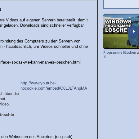
t
re Videos auf eigenen Servern bereitstellt, damit
er geladen, Downloads sind schneller verfügbar
Verbindung des Computers zu den Servern von
 - hauptsächlich, um Videos schneller und ohne
Programme löschen u
11
erface-ist-das-wie-kann-man-es-loeschen.html
http://www.youtube-
nocookie.com/embed/Q0LJLTAnpMA
h über die
mai
Video.
ünschte
den Webseiten des Anbieters (englisch):