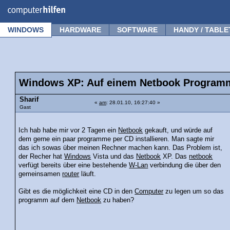
Forum
Tipps
News
Frage stellen
WINDOWS
HARDWARE
SOFTWARE
HANDY / TABLE
Windows XP: Auf einem Netbook Programme
Sharif
«
am
: 28.01.10, 16:27:40 »
Gast
Ich hab habe mir vor 2 Tagen ein
Netbook
gekauft, und würde auf
dem gerne ein paar programme per CD installieren. Man sagte mir
das ich sowas über meinen Rechner machen kann. Das Problem ist,
der Recher hat
Windows
Vista und das
Netbook
XP. Das
netbook
verfügt bereits über eine bestehende
W-Lan
verbindung die über den
gemeinsamen
router
läuft.
Gibt es die möglichkeit eine CD in den
Computer
zu legen um so das
programm auf dem
Netbook
zu haben?