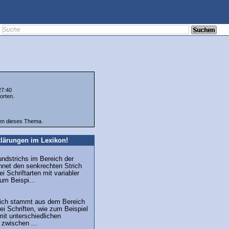
27:40
orten.
ten dieses Thema.
lärungen im Lexikon!
undstrichs im Bereich der
hnet den senkrechten Strich
i Schriftarten mit variabler
zum Beispi...
trich stammt aus dem Bereich
ei Schriften, wie zum Beispiel
mit unterschiedlichen
 zwischen ...