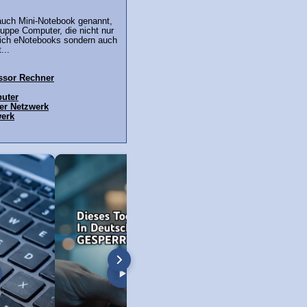
auch Mini-Notebook genannt,
uppe Computer, die nicht nur
blich eNotebooks sondern auch
...
ssor Rechner
uter
ver Netzwerk
werk
hes Servicepack ist
Windows 98: Scandisk
Windows 98 Boot-Sc