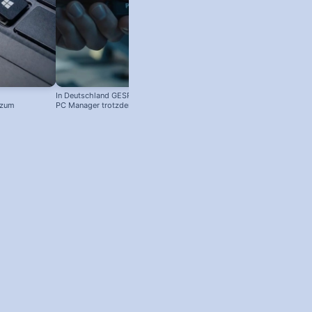
In Deutschland GESPERRT: Microsoft
Kostenloser Windows Anti-Viren-
 zum
PC Manager trotzdem installieren
Schutz: So aktivierst du ihn!
! #windowstipps