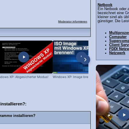
Netbook
Ein Netbook oder 
bezeichnet eine Gr
kleiner sind als ü
günstiger. Die Leist
Moderator informieren
Multiproze
Computer
Supercomp
Client Ser
FDDI Netz
Netzwerk
dows XP: Abgesicherter Modus!
Windows XP: Image brennen!
Win XP: Welc
installiert?
nstallieren?:
ramme installieren?