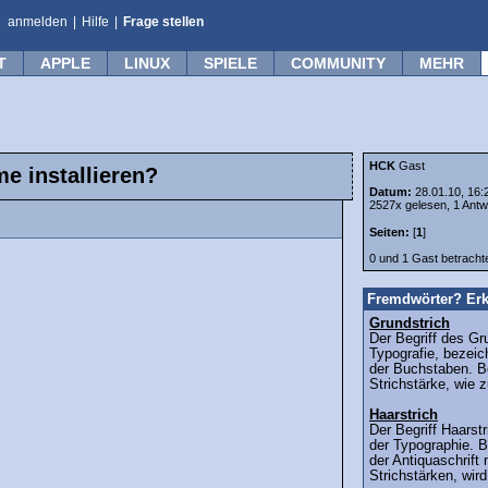
anmelden
|
Hilfe
|
Frage stellen
T
APPLE
LINUX
SPIELE
COMMUNITY
MEHR
HCK
Gast
 installieren?
Datum:
28.01.10, 16:
2527x gelesen, 1 Antw
Seiten:
[
1
]
0 und 1 Gast betrach
Fremdwörter? Erk
Grundstrich
Der Begriff des Gr
Typografie, bezeic
der Buchstaben. Be
Strichstärke, wie 
Haarstrich
Der Begriff Haars
der Typographie. B
der Antiquaschrift 
Strichstärken, wird