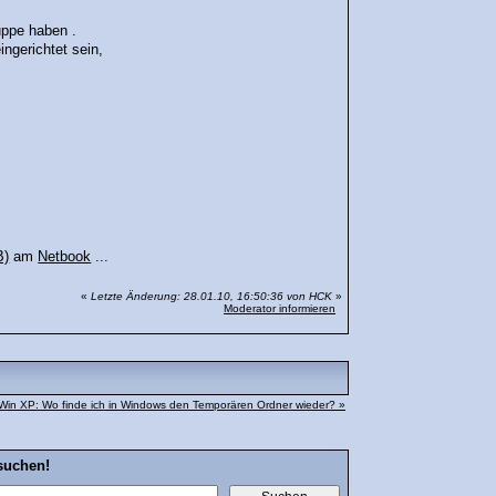
uppe haben .
ngerichtet sein,
B)
am
Netbook
...
«
Letzte Änderung: 28.01.10, 16:50:36 von HCK
»
Moderator informieren
Win XP: Wo finde ich in Windows den Temporären Ordner wieder? »
suchen!