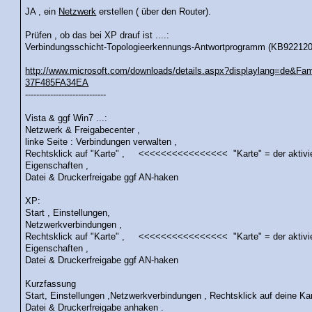
JA , ein
Netzwerk
erstellen ( über den Router).
Prüfen , ob das bei XP drauf ist ....:
Verbindungsschicht-Topologieerkennungs-Antwortprogramm (KB92212
http://www.microsoft.com/downloads/details.aspx?displaylang=de&
37F485FA34EA
-----------------------------
Vista & ggf Win7 ...:
Netzwerk & Freigabecenter ,
linke Seite : Verbindungen verwalten ,
Rechtsklick auf "Karte" , <<<<<<<<<<<<<<<< "Karte" = der aktivie
Eigenschaften ,
Datei & Druckerfreigabe ggf AN-haken
XP:
Start , Einstellungen,
Netzwerkverbindungen ,
Rechtsklick auf "Karte" , <<<<<<<<<<<<<<<< "Karte" = der aktivie
Eigenschaften ,
Datei & Druckerfreigabe ggf AN-haken
Kurzfassung
Start, Einstellungen ,Netzwerkverbindungen , Rechtsklick auf deine Ka
Datei & Druckerfreigabe anhaken .