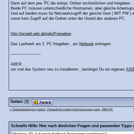
Dann auf dem jew. PC die entspr. Ordner rechtsklicken und freigeben .
Beide PC müssen unterschiedliche Hostnamen, aber gleiche Arbeitsgr
Und auf beiden muss für Netzwerkzugriff der gleiche User ( MIT PW ) ei
sonst kein Zugriff auf die Ordner unter der Userid des anderen PC .
http://pcwelt-wiki.de/wiki/Freigaben
Das Laufwerk am 2. PC freigeben , am
Netbook
eintragen .
-------------------------
ABER ...
um mal das System neu zu installieren , benötigst Du ein eigenes
(US
Seiten:
[
1
]
« Tastaturbelegung falsch, Papierkorb inaktiv,Internetzugang weg, WIN XP.
Schnelle Hilfe: Hier nach ähnlichen Fragen und passenden Tipps 