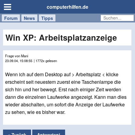
computerhilfen.de
Forum
Handy
Windows
Mac
News
Tipps
/
Tablet
Win XP: Arbeitsplatzanzeige
Frage von Mani
23.09.04, 15:08:55
| 1772x gelesen
Wenn ich auf dem Desktop auf > Arbeitsplatz < klicke
erscheint seit neuestem zuerst eine Taschenlampe die
sich hin und her bewegt. Erst nach einiger Zeit werden
dann die einzelnen Laufwerke angezeigt. Kann man dies
wieder abschalten, um sofort die Anzeige der Laufwerke
zu sehen, wie es bisher war.
« Zurück
Antworten!