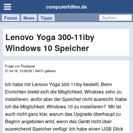
computerhilfen.de
Forum
Handy
Windows
Mac
News
Tipps
/
Tablet
Lenovo Yoga 300-11iby
Windows 10 Speicher
Frage von Paulapow
21.04.16, 13:29:28
| 5407x gelesen
Ich habe mir Lenovo Yoga 300-11iby bestellt. Beim
Einrichten bietet sich die Möglichkeit, Windows zehn zu
installieren, wofür aber der Speicher nicht ausreicht. Habe
ich die Möglichkeit, Windows 10 zu installieren? Mir ist
auch nicht ganz klar, warum das Upgrade überhaupt zu
Beginn angeboten wird, wenn das Gerät nicht über
ausreichend Speicher verfügt. Ich habe einen USB Stick