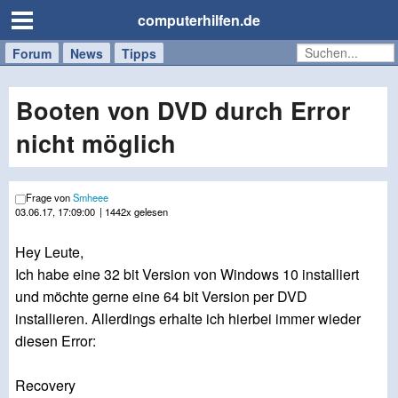
computerhilfen.de
Forum
Handy
Windows
Mac
News
Tipps
/
Tablet
Booten von DVD durch Error
nicht möglich
Frage von
Smheee
03.06.17, 17:09:00
| 1442x gelesen
Hey Leute,
Ich habe eine 32 bit Version von Windows 10 installiert
und möchte gerne eine 64 bit Version per DVD
installieren. Allerdings erhalte ich hierbei immer wieder
diesen Error:
Recovery