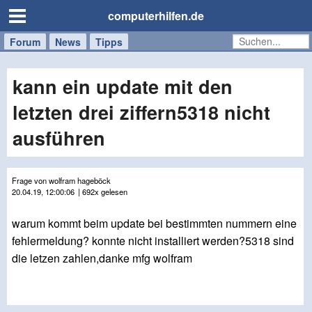
computerhilfen.de
Forum
Handy
Windows
Mac
News
Tipps
/
Tablet
kann ein update mit den
letzten drei ziffern5318 nicht
ausführen
Frage von wolfram hageböck
20.04.19, 12:00:06
| 692x gelesen
warum kommt beim update bei bestimmten nummern eine
fehlermeldung? konnte nicht installiert werden?5318 sind
die letzen zahlen,danke mfg wolfram