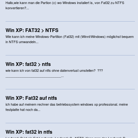
Hallo,wie kann man die Partion (c) wo Windows instaliert is, von Fat32 zu NTFS
konvertieren?...
Win XP: FAT32 > NTFS
Wie kann ich meine Windows-Partition (Fat32) mit (Winnt/Windows) möglichst bequem
in NTFS umwandeln...
Win XP: fat32 > ntfs
wie kann ich von fat32 auf ntfs ohne datenverlust umstellen? ???
______________________________...
Win XP: Fat32 auf ntfs
ich habe auf meinem rechner das betriebssystem windows xp professional. meine
festplatte hat noch da...
Win XP: fat32 in ntfs
Laufwerk D ist ein Fat Laufwerk. Laufwerk C =NFTS. Kann man das Laufwerk D