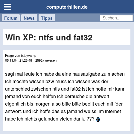
computerhilfen.de
Forum
Handy
Windows
Mac
News
Tipps
/
Tablet
Win XP: ntfs und fat32
Frage von babyvamp
05.11.04, 21:26:48
| 2593x gelesen
sagt mal leute ich habe da eine hausaufgabe zu machen
ich möchte wissen bzw muss ich wissen was der
unterschied zwischen ntfs und fat32 ist ich hoffe mir kann
jemand von euch helfen ich berauche die antwort
eigentlich bis morgen also bitte bitte beeilt euch mit ´der
antwort. und ich hoffe das es jamand weiss. im internet
habe ich nichts gefunden vielen dank. ???