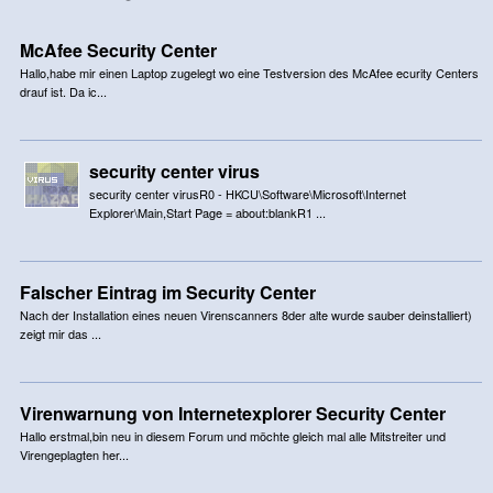
McAfee Security Center
Hallo,habe mir einen Laptop zugelegt wo eine Testversion des McAfee ecurity Centers
drauf ist. Da ic...
security center virus
security center virusR0 - HKCU\Software\Microsoft\Internet
Explorer\Main,Start Page = about:blankR1 ...
Falscher Eintrag im Security Center
Nach der Installation eines neuen Virenscanners 8der alte wurde sauber deinstalliert)
zeigt mir das ...
Virenwarnung von Internetexplorer Security Center
Hallo erstmal,bin neu in diesem Forum und möchte gleich mal alle Mitstreiter und
Virengeplagten her...