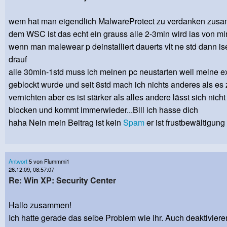
wem hat man eigendlich MalwareProtect zu verdanken zus
dem WSC ist das echt ein grauss alle 2-3min wird ias von mi
wenn man malewear p deinstalliert dauerts vlt ne std dann i
drauf
alle 30min-1std muss ich meinen pc neustarten weil meine e
geblockt wurde und seit 8std mach ich nichts anderes als es 
vernichten aber es ist stärker als alles andere lässt sich nicht
blocken und kommt immerwieder...Bill ich hasse dich
haha Nein mein Beitrag ist kein
Spam
er ist frustbewältigung
Antwort
5 von Flummmi1
26.12.09, 08:57:07
Re: Win XP: Security Center
Hallo zusammen!
Ich hatte gerade das selbe Problem wie ihr. Auch deaktiviere