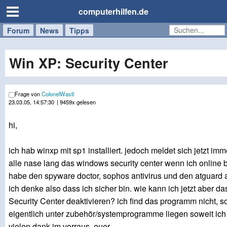
computerhilfen.de
Forum
Handy
Windows
Mac
News
Tipps
/
Tablet
Win XP: Security Center
Frage von
ColonelWastl
23.03.05, 14:57:30
| 9459x gelesen
hi,
ich hab winxp mit sp1 installiert. jedoch meldet sich jetzt im
alle nase lang das windows security center wenn ich online b
habe den spyware doctor, sophos antivirus und den atguard al
ich denke also dass ich sicher bin. wie kann ich jetzt aber 
Security Center deaktivieren? ich find das programm nicht, so
eigentlich unter zubehör/systemprogramme liegen soweit ich 
vielen dank im vorraus, euer