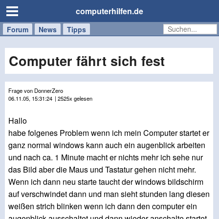
computerhilfen.de
Forum
Handy
Windows
Mac
News
Tipps
/
Tablet
Computer fährt sich fest
Frage von DonnerZero
06.11.05, 15:31:24
| 2525x gelesen
Hallo
habe folgenes Problem wenn ich mein Computer startet er
ganz normal windows kann auch ein augenblick arbeiten
und nach ca. 1 Minute macht er nichts mehr ich sehe nur
das Bild aber die Maus und Tastatur gehen nicht mehr.
Wenn ich dann neu starte taucht der windows bildschirm
auf verschwindet dann und man sieht stunden lang diesen
weißen strich blinken wenn ich dann den computer ein
augenblick ausschaltet und dann wieder anschalte startet