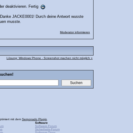
der deaktivieren. Fertig
t. Danke JACKE0001! Durch deine Antwort wusste
auen musste.
Moderator informieren
Lösung: Windows Phone - Screenshot machen nicht möglich »
suchen!
ptimiert mit dem
Serponado Plugin
.
Software
rum
Software-Forum
ps
Sicherheits-Forum
um
Software-Tipps