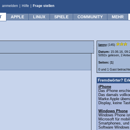
anmelden
|
Hilfe
|
Frage stellen
T
APPLE
LINUX
SPIELE
COMMUNITY
MEHR
lanny
(145)
Datum:
15.06.16, 09:
5092x gelesen, 2 Antw
Seiten:
[
1
]
0 und 1 Gast betrach
Fremdwörter? Erk
iPhone
Das iPhone erschie
Das damals vollk
Marke Apple überra
Display, keine Tast
Windows Phone
Windows Phone ist
Microsoft für mobi
Smartphones, und 
Software Windows 