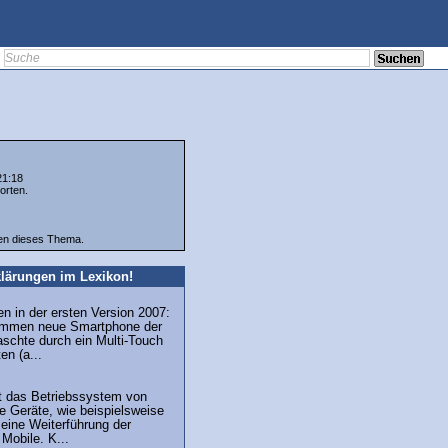
21:18
orten.
ten dieses Thema.
lärungen im Lexikon!
n in der ersten Version 2007:
ommen neue Smartphone der
schte durch ein Multi-Touch
en (a...
 das Betriebssystem von
le Geräte, wie beispielsweise
eine Weiterführung der
Mobile. K...