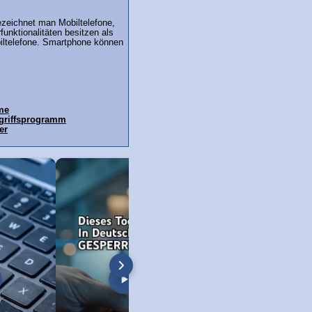
zeichnet man Mobiltelefone,
unktionalitäten besitzen als
ltelefone. Smartphone können
ime
ugriffsprogramm
er