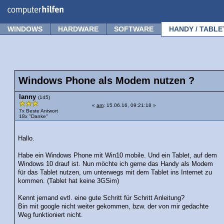
Forum
Tipps
News
Frage stellen
WINDOWS
HARDWARE
SOFTWARE
HANDY / TABLE
Windows Phone als Modem nutzen ?
lanny
(145)
«
am
: 15.06.16, 09:21:18 »
7x Beste Antwort
18x "Danke"
Hallo.
Habe ein Windows Phone mit Win10 mobile. Und ein Tablet, auf dem
Windows 10 drauf ist. Nun möchte ich gerne das Handy als Modem
für das Tablet nutzen, um unterwegs mit dem Tablet ins Internet zu
kommen. (Tablet hat keine 3GSim)
Kennt jemand evtl. eine gute Schritt für Schritt Anleitung?
Bin mit google nicht weiter gekommen, bzw. der von mir gedachte
Weg funktioniert nicht.