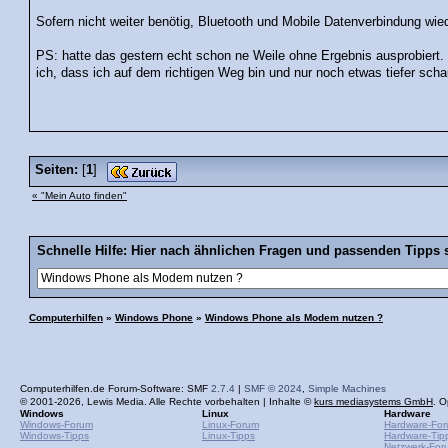
Sofern nicht weiter benötig, Bluetooth und Mobile Datenverbindung wie
PS: hatte das gestern echt schon ne Weile ohne Ergebnis ausprobier
ich, dass ich auf dem richtigen Weg bin und nur noch etwas tiefer sch
Seiten:
[
1
]
« "Mein Auto finden"
Schnelle Hilfe: Hier nach ähnlichen Fragen und passenden Tipps 
Computerhilfen
»
Windows Phone
»
Windows Phone als Modem nutzen ?
Computerhilfen.de Forum-Software: SMF
2.7.4
|
SMF © 2024
,
Simple Machines
© 2001-2026, Lewis Media. Alle Rechte vorbehalten | Inhalte ©
kurs mediasystems GmbH
. O
Windows
Linux
Hardware
Windows-Forum
Linux-Forum
Hardware-Fo
Windows-Tipps
Linux-Tipps
Hardware-Tip
Netzwerk-For