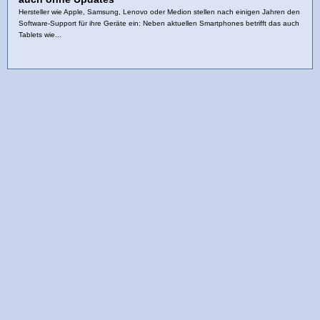
Hersteller wie Apple, Samsung, Lenovo oder Medion stellen nach einigen Jahren den
Software‑Support für ihre Geräte ein: Neben aktuellen Smartphones betrifft das auch
Tablets wie...