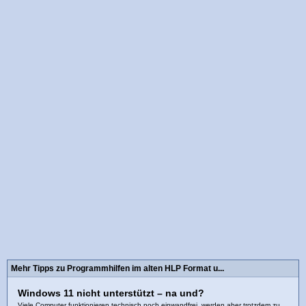
Mehr Tipps zu Programmhilfen im alten HLP Format u...
Windows 11 nicht unterstützt – na und?
Viele Computer funktionieren technisch noch einwandfrei, werden aber trotzdem zu