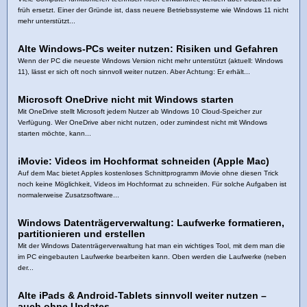
früh ersetzt. Einer der Gründe ist, dass neuere Betriebssysteme wie Windows 11 nicht
mehr unterstützt...
Alte Windows-PCs weiter nutzen: Risiken und Gefahren
Wenn der PC die neueste Windows Version nicht mehr unterstützt (aktuell: Windows
11), lässt er sich oft noch sinnvoll weiter nutzen. Aber Achtung: Er erhält...
Microsoft OneDrive nicht mit Windows starten
Mit OneDrive stellt Microsoft jedem Nutzer ab Windows 10 Cloud-Speicher zur
Verfügung. Wer OneDrive aber nicht nutzen, oder zumindest nicht mit Windows
starten möchte, kann...
iMovie: Videos im Hochformat schneiden (Apple Mac)
Auf dem Mac bietet Apples kostenloses Schnittprogramm iMovie ohne diesen Trick
noch keine Möglichkeit, Videos im Hochformat zu schneiden. Für solche Aufgaben ist
normalerweise Zusatzsoftware...
Windows Datenträgerverwaltung: Laufwerke formatieren,
partitionieren und erstellen
Mit der Windows Datenträgerverwaltung hat man ein wichtiges Tool, mit dem man die
im PC eingebauten Laufwerke bearbeiten kann. Oben werden die Laufwerke (neben
der...
Alte iPads & Android‑Tablets sinnvoll weiter nutzen –
auch ohne Updates