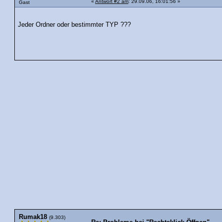
«
Antwort #2 am
: 29.09.06, 16:01:56 »
Gast
Jeder Ordner oder bestimmter TYP ???
Rumak18
(9.303)