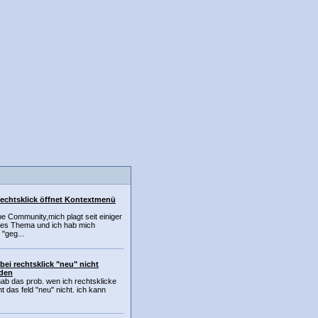
Rechtsklick öffnet Kontextmenü
ebe Community,mich plagt seit einiger
eses Thema und ich hab mich
 "geg...
bei rechtsklick "neu" nicht
den
 hab das prob. wen ich rechtsklicke
t das feld "neu" nicht. ich kann