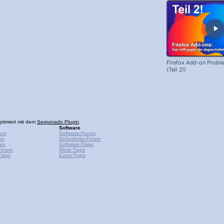
Firefox Add-on Prob
(Teil 2!)
ptimiert mit dem
Serponado Plugin
.
Software
rum
Software-Forum
ps
Sicherheits-Forum
um
Software-Tipps
Forum
Word-Tipps
ipps
Excel-Tipps