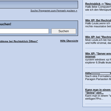
Rechtsklick -> "Neu
Hallo liebe Computer
wie ich den Menüpunk
Suche Programm zum Fernseh gucken »
Win XP: Bei Rechtsk
Hallo Leute,wenn ich
suchen!
rechte maustatse betä
Win XP: bei "Rechts
Moin Leute,ich bin h
Hilfe Übersicht
obleme bei Rechtsklick Öffnen"
und hoffe erstmal, da
Win XP: "Server wn
internet
system windows xp ho
explorer 6.0hallo leute
Hilfe!!!!!!!!!""""""
Nach eine Formatieru
Paragon Partastion Ma
Kann man in einem 
"String" einf...
Kann man in einem "sy
einfügen?Pro...