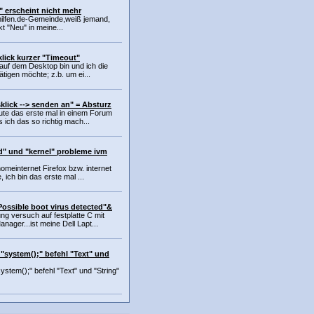
" erscheint nicht mehr
hilfen.de-Gemeinde,weiß jemand,
t "Neu" in meine...
lick kurzer "Timeout"
 auf dem Desktop bin und ich die
tigen möchte; z.b. um ei...
klick --> senden an" = Absturz
eute das erste mal in einem Forum
s ich das so richtig mach...
d" und "kernel" probleme ivm
meinternet Firefox bzw. internet
, ich bin das erste mal ...
""Possible boot virus detected"&
ng versuch auf festplatte C mit
nager...ist meine Dell Lapt...
"system();" befehl "Text" und
stem();" befehl "Text" und "String"