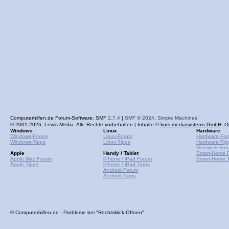
Computerhilfen.de Forum-Software: SMF
2.7.4
|
SMF © 2024
,
Simple Machines
© 2001-2026, Lewis Media. Alle Rechte vorbehalten | Inhalte ©
kurs mediasystems GmbH
. O
Windows
Linux
Hardware
Windows-Forum
Linux-Forum
Hardware-Fo
Windows-Tipps
Linux-Tipps
Hardware-Tip
Netzwerk-For
Apple
Handy / Tablet
Smart-Home 
Apple Mac Forum
iPhone / iPad Forum
Smart-Home T
Apple Tipps
iPhone / iPad Tipps
Android-Forum
Android-Tipps
© Computerhilfen.de - Probleme bei "Rechtsklick-Öffnen"