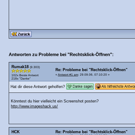
Antworten zu Probleme bei "Rechtsklick-Öffnen":
Rumak18
(9.303)
Re: Probleme bei "Rechtsklick-Öffnen"
«
Antwort #1 am
: 29.09.06, 07:10:20 »
102x Beste Antwort
218x "Danke"
Hat dir diese Antwort geholfen?
Könntest du hier vielleicht ein Screenshot posten?
http://www.imageshack.us/
HCK
Re: Probleme bei "Rechtsklick-Öffnen"