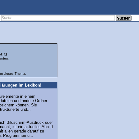
05:43
orten.
ten dieses Thema.
lärungen im Lexikon!
urelemente in einem
Dateien und andere Ordner
peichern können. Sie
rukturierte und...
uch Bildschirm-Ausdruck oder
annt, ist ein aktuelles Abbild
t allen gerade darauf zu
, Programmen u...