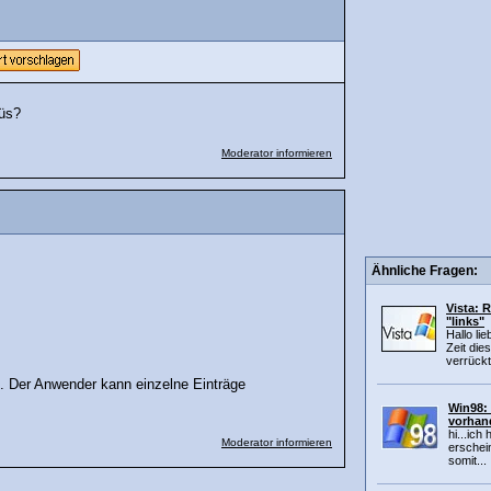
üs?
Moderator informieren
Ähnliche Fragen:
Vista: 
"links"
Hallo li
Zeit di
verrückt
. Der Anwender kann einzelne Einträge
Win98: 
vorhan
hi...ich
Moderator informieren
erschein
somit...