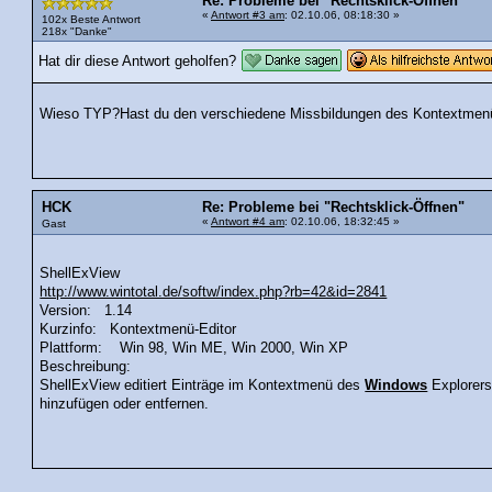
Re: Probleme bei "Rechtsklick-Öffnen"
«
Antwort #3 am
: 02.10.06, 08:18:30 »
102x Beste Antwort
218x "Danke"
Hat dir diese Antwort geholfen?
Wieso TYP?Hast du den verschiedene Missbildungen des Kontextmen
HCK
Re: Probleme bei "Rechtsklick-Öffnen"
«
Antwort #4 am
: 02.10.06, 18:32:45 »
Gast
ShellExView
http://www.wintotal.de/softw/index.php?rb=42&id=2841
Version: 1.14
Kurzinfo: Kontextmenü-Editor
Plattform: Win 98, Win ME, Win 2000, Win XP
Beschreibung:
ShellExView editiert Einträge im Kontextmenü des
Windows
Explorers
hinzufügen oder entfernen.