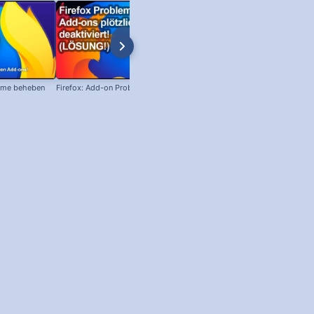
leme beheben
Firefox: Add-on Probleme beheben!
ZIP Archiv erstellen – Daten
komprimieren!