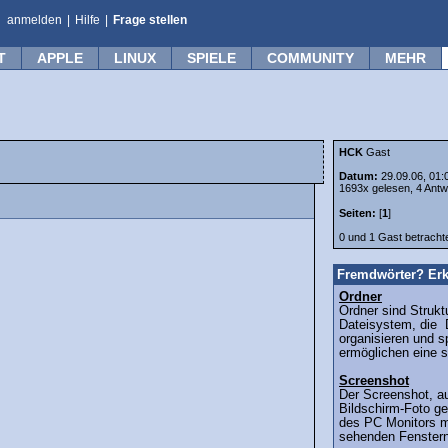
anmelden
|
Hilfe
|
Frage stellen
T
APPLE
LINUX
SPIELE
COMMUNITY
MEHR
HCK
Gast
Datum:
29.09.06, 01:
1693x gelesen, 4 Antw
Seiten:
[
1
]
0 und 1 Gast betrach
Fremdwörter? Erk
Ordner
Ordner sind Strukt
Dateisystem, die 
organisieren und s
ermöglichen eine st
Screenshot
Der Screenshot, a
Bildschirm-Foto gen
des PC Monitors mi
sehenden Fenstern