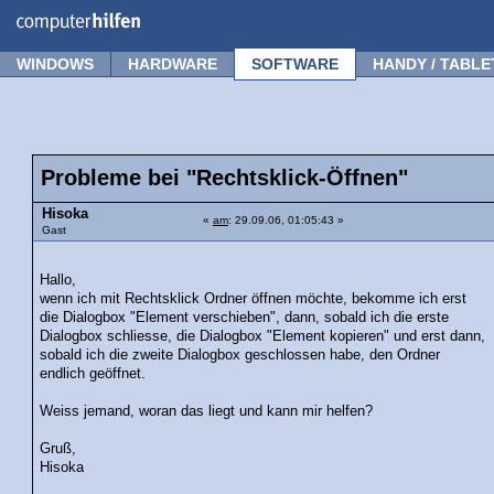
Forum
Tipps
News
Frage stellen
WINDOWS
HARDWARE
SOFTWARE
HANDY / TABLE
Probleme bei "Rechtsklick-Öffnen"
Hisoka
«
am
: 29.09.06, 01:05:43 »
Gast
Hallo,
wenn ich mit Rechtsklick Ordner öffnen möchte, bekomme ich erst
die Dialogbox "Element verschieben", dann, sobald ich die erste
Dialogbox schliesse, die Dialogbox "Element kopieren" und erst dann,
sobald ich die zweite Dialogbox geschlossen habe, den Ordner
endlich geöffnet.
Weiss jemand, woran das liegt und kann mir helfen?
Gruß,
Hisoka