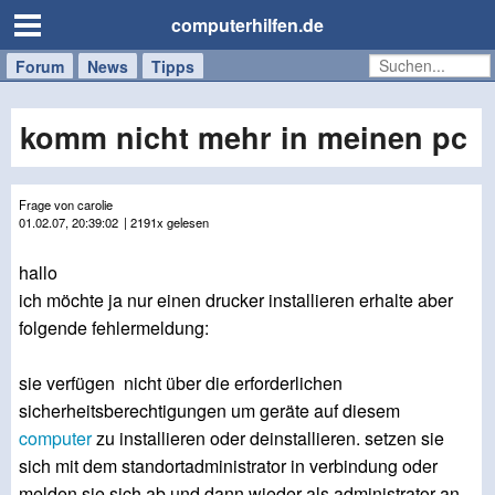
computerhilfen.de
Forum
Handy
Windows
Mac
News
Tipps
/
Tablet
komm nicht mehr in meinen pc
Frage von carolie
01.02.07, 20:39:02
| 2191x gelesen
hallo
ich möchte ja nur einen drucker installieren erhalte aber
folgende fehlermeldung:
sie verfügen nicht über die erforderlichen
sicherheitsberechtigungen um geräte auf diesem
computer
zu installieren oder deinstallieren. setzen sie
sich mit dem standortadministrator in verbindung oder
melden sie sich ab und dann wieder als administrator an