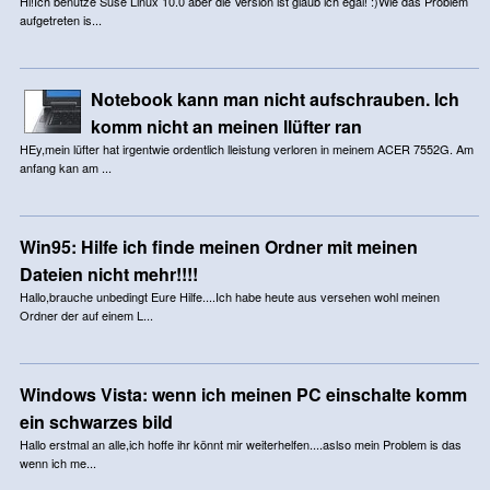
Hi!Ich benutze Suse Linux 10.0 aber die Version ist glaub ich egal! :)Wie das Problem
aufgetreten is...
Notebook kann man nicht aufschrauben. Ich
komm nicht an meinen llüfter ran
HEy,mein lüfter hat irgentwie ordentlich lleistung verloren in meinem ACER 7552G. Am
anfang kan am ...
Win95: Hilfe ich finde meinen Ordner mit meinen
Dateien nicht mehr!!!!
Hallo,brauche unbedingt Eure Hilfe....Ich habe heute aus versehen wohl meinen
Ordner der auf einem L...
Windows Vista: wenn ich meinen PC einschalte komm
ein schwarzes bild
Hallo erstmal an alle,ich hoffe ihr könnt mir weiterhelfen....aslso mein Problem is das
wenn ich me...