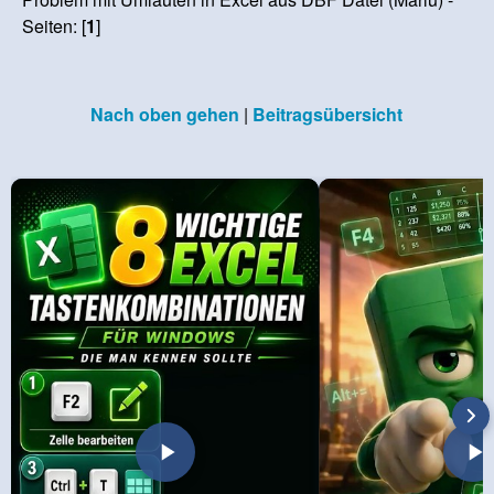
Seiten: [
1
]
Nach oben gehen
|
Beitragsübersicht