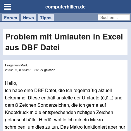
computerhilfen.de
Forum
Handy
Windows
Mac
News
Tipps
/
Tablet
Problem mit Umlauten in Excel
aus DBF Datei
Frage von Marlu
28.02.07, 09:34:15
| 3512x gelesen
Hallo,
ich habe eine DBF Datei, die ich regelmäßig aktuell
bekomme. Diese enthält anstelle der Umlaute (ö,ä,..) und
dem ß Zeichen Sonderzeichen, die ich gerne auf
Knopfdruck in die entsprechenden richtigen Zeichen
getauscht hätte. Hierfür wollte ich mir ein Makro
schreiben, um dies zu tun. Das Makro funktioniert aber nur