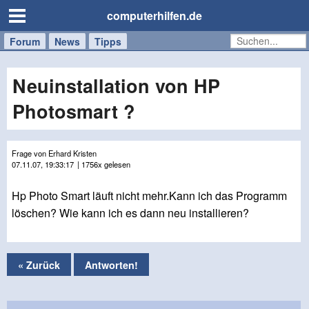
computerhilfen.de
Forum
Handy
Windows
Mac
News
Tipps
/
Tablet
Neuinstallation von HP
Photosmart ?
Frage von Erhard Kristen
07.11.07, 19:33:17
| 1756x gelesen
Hp Photo Smart läuft nicht mehr.Kann ich das Programm
löschen? Wie kann ich es dann neu installieren?
« Zurück
Antworten!