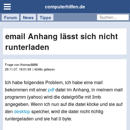
computerhilfen.de
Forum
Handy
Windows
Mac
News
Tipps
/
Tablet
email Anhang lässt sich nicht
runterladen
Frage von thomas8888
29.11.07, 19:01:59
| 4248x gelesen
Ich habe folgendes Problem, ich habe eine mail
bekommen mit einer
pdf
datei im Anhang, in meinem mail
programm (yahoo) wird die dateigröße mit 3mb
angegeben. Wenn ich nun auf die datei klicke und sie auf
den
desktop
speicher, wird die datei nicht richtig
runtergeladen und sie hat 0 byte.