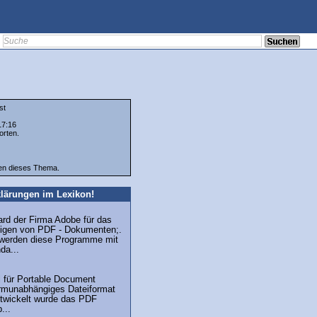
st
17:16
orten.
ten dieses Thema.
lärungen im Lexikon!
ard der Firma Adobe für das
eigen von PDF - Dokumenten;.
 werden diese Programme mit
da...
l für Portable Document
ormunabhängiges Dateiformat
twickelt wurde das PDF
...