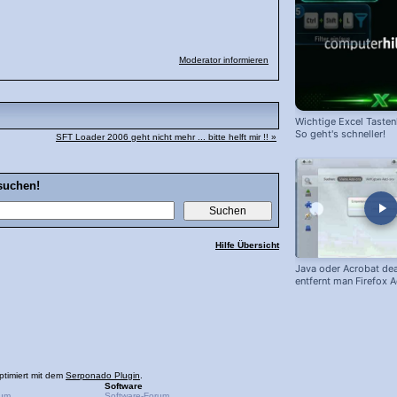
Moderator informieren
Wichtige Excel Taste
So geht's schneller!
SFT Loader 2006 geht nicht mehr ... bitte helft mir !! »
suchen!
Hilfe Übersicht
Java oder Acrobat dea
entfernt man Firefox 
ptimiert mit dem
Serponado Plugin
.
Software
rum
Software-Forum