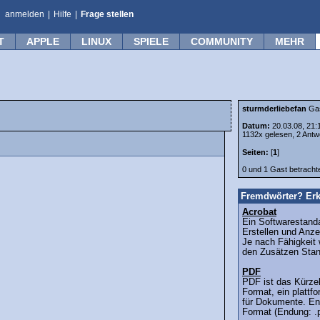
anmelden
|
Hilfe
|
Frage stellen
T
APPLE
LINUX
SPIELE
COMMUNITY
MEHR
sturmderliebefan
Ga
Datum:
20.03.08, 21:
1132x gelesen, 2 Antw
Seiten:
[
1
]
0 und 1 Gast betrach
Fremdwörter? Erk
Acrobat
Ein Softwarestand
Erstellen und Anz
Je nach Fähigkeit
den Zusätzen Stan
PDF
PDF ist das Kürze
Format, ein plattf
für Dokumente. En
Format (Endung: .p