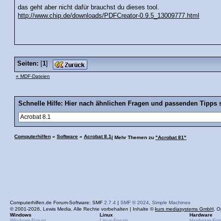
das geht aber nicht dafür brauchst du dieses tool.
http://www.chip.de/downloads/PDFCreator-0.9.5_13009777.html
Seiten:
[
1
]
« MDF-Dateien
Schnelle Hilfe: Hier nach ähnlichen Fragen und passenden Tipps 
Computerhilfen
»
Software
»
Acrobat 8.1
| Mehr Themen zu
"Acrobat 81"
Computerhilfen.de Forum-Software: SMF
2.7.4
|
SMF © 2024
,
Simple Machines
© 2001-2026, Lewis Media. Alle Rechte vorbehalten | Inhalte ©
kurs mediasystems GmbH
. O
Windows
Linux
Hardware
Windows-Forum
Linux-Forum
Hardware-Fo