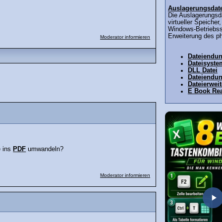
Auslagerungsdat
Die Auslagerungsda
virtueller Speicher
Windows-Betriebss
Erweiterung des ph
Moderator informieren
Dateiendu
Dateisyste
DLL Datei
Dateiendu
Dateierwei
E Book Re
e ins
PDF
umwandeln?
Moderator informieren