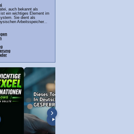
ei
tei, auch bekannt als
, ist ein wichtiges Element im
ystem. Sie dient als
ysischen Arbeitsspeicher...
ngen
m
ng
terung
ader