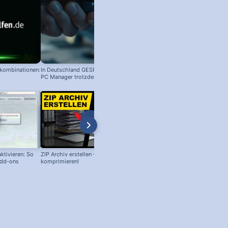
nkombinationen:
In Deutschland GESPERRT: Microsoft
PC Manager trotzdem installieren
ktivieren: So
ZIP Archiv erstellen – Daten
Philips Senso Reparatur: Blaue L
Add-ons
komprimieren!
blinkt, aber Wassertank voll?