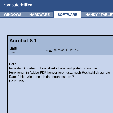
Forum
Tipps
News
Frage stellen
WINDOWS
HARDWARE
SOFTWARE
HANDY / TABLE
Acrobat 8.1
Ubi5
«
am
: 20.03.08, 21:17:16 »
Gast
Hallo,
habe den
Acrobat
8.1 installiert - habe festgestellt, dass die
Funktionen in Adobe
PDF
konvertieren usw. nach Rechtsklick auf die
Datei fehlt - wie kann ich das nachbessern ?
Gruß Ubi5