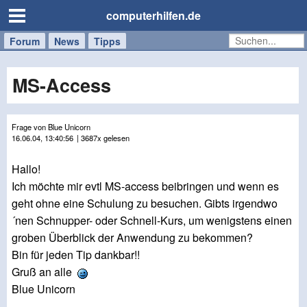
computerhilfen.de
Forum
Handy
Windows
Mac
News
Tipps
/
Tablet
MS-Access
Frage von Blue Unicorn
16.06.04, 13:40:56
| 3687x gelesen
Hallo!
Ich möchte mir evtl MS-access beibringen und wenn es
geht ohne eine Schulung zu besuchen. Gibts irgendwo
´nen Schnupper- oder Schnell-Kurs, um wenigstens einen
groben Überblick der Anwendung zu bekommen?
Bin für jeden Tip dankbar!!
Gruß an alle
Blue Unicorn