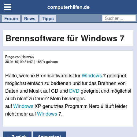
computerhilfen.de
Forum
Handy
Windows
Mac
News
Tipps
/
Tablet
Brennsoftware für Windows 7
Frage von Heinz66
30.04.10, 09:31:47
| 1850x gelesen
Hallo, welche Brennsoftware ist für
Windows
7 geeignet,
möglichst einfach zu bedienen und für das Brennen von
Daten und Musik auf CD und
DVD
geeignet und möglichst
auch nicht zu teuer? Mein bisheriges
auf
Windows
XP genutztes Programm Nero 6 läuft leider
nicht mehr auf
Windows
7.
« Zurück
Antworten!