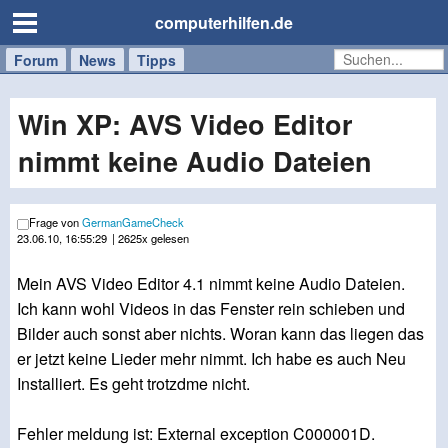
computerhilfen.de
Forum
Handy
Windows
Mac
News
Tipps
/
Tablet
Win XP: AVS Video Editor
nimmt keine Audio Dateien
Frage von
GermanGameCheck
23.06.10, 16:55:29
| 2625x gelesen
Mein AVS Video Editor 4.1 nimmt keine Audio Dateien.
Ich kann wohl Videos in das Fenster rein schieben und
Bilder auch sonst aber nichts. Woran kann das liegen das
er jetzt keine Lieder mehr nimmt. Ich habe es auch Neu
Installiert. Es geht trotzdme nicht.
Fehler meldung ist: External exception C000001D.