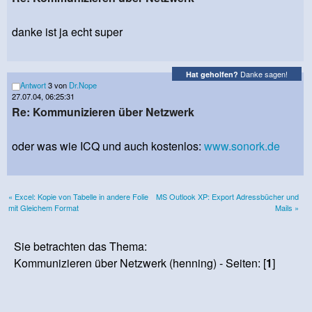
danke ist ja echt super
Danke sagen!
Hat geholfen?
Antwort
3 von
Dr.Nope
27.07.04, 06:25:31
Re: Kommunizieren über Netzwerk
oder was wie ICQ und auch kostenlos:
www.sonork.de
« Excel: Kopie von Tabelle in andere Folie
MS Outlook XP: Export Adressbücher und
mit Gleichem Format
Mails »
Sie betrachten das Thema:
Kommunizieren über Netzwerk (henning) - Seiten: [
1
]