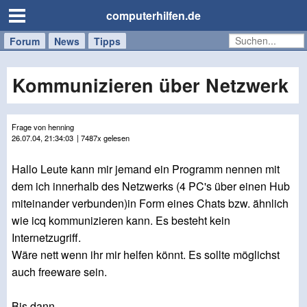
computerhilfen.de
Forum
Handy
Windows
Mac
News
Tipps
/
Tablet
Kommunizieren über Netzwerk
Frage von henning
26.07.04, 21:34:03
| 7487x gelesen
Hallo Leute kann mir jemand ein Programm nennen mit
dem ich innerhalb des Netzwerks (4 PC's über einen Hub
miteinander verbunden)in Form eines Chats bzw. ähnlich
wie icq kommunizieren kann. Es besteht kein
Internetzugriff.
Wäre nett wenn ihr mir helfen könnt. Es sollte möglichst
auch freeware sein.
Bis dann