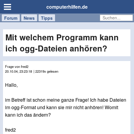
computerhilfen.de
Forum
Handy
Windows
Mac
News
Tipps
/
Tablet
Mit welchem Programm kann
ich ogg-Dateien anhören?
Frage von fred2
20.10.04, 23:23:18
| 22319x gelesen
Hallo,
im Betreff ist schon meine ganze Frage! Ich habe Dateien
im ogg-Format und kann sie mir nicht anhören! Womit
kann ich das ändern?
fred2