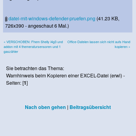
datei-mit-windows-defender-pruefen.png
(41.23 KB,
726x390 - angeschaut 6 Mal.)
« VERSCHOBEN: Fhem Shelly i4g3 und
Office-Dateien lassen sich nicht aufs Hand
addon mit 4 themeratursensoren und 1
kopieren »
gaszähler
Sie betrachten das Thema:
Warnhinweis beim Kopieren einer EXCEL-Datei (erwl) -
Seiten: [
1
]
Nach oben gehen
|
Beitragsübersicht