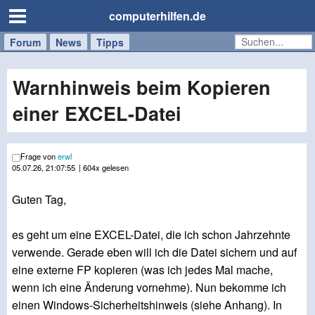
computerhilfen.de
Forum
Handy
Windows
Mac
News
Tipps
/
Tablet
Warnhinweis beim Kopieren
einer EXCEL-Datei
Frage von
erwl
05.07.26, 21:07:55
| 604x gelesen
Guten Tag,
es geht um eine EXCEL-Datei, die ich schon Jahrzehnte
verwende. Gerade eben will ich die Datei sichern und auf
eine externe FP kopieren (was ich jedes Mal mache,
wenn ich eine Änderung vornehme). Nun bekomme ich
einen Windows-Sicherheitshinweis (siehe Anhang). In