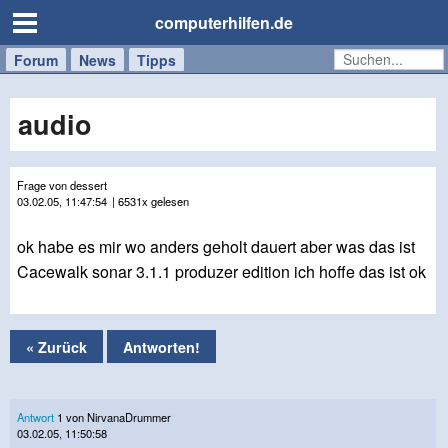
computerhilfen.de
Forum
Handy
Windows
Mac
News
Tipps
/
Tablet
audio
Frage von dessert
03.02.05, 11:47:54
| 6531x gelesen
ok habe es mir wo anders geholt dauert aber was das ist
Cacewalk sonar 3.1.1 produzer edition ich hoffe das ist ok
« Zurück
Antworten!
Antwort
1 von NirvanaDrummer
03.02.05, 11:50:58