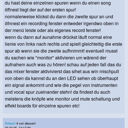
du hast deine einzelnen spuren wenn du einen song
öffnest liegt der auf der ersten spur!
normalerweise klickst du dann die zweite spur an und
öfnnest ein recording fenster entweder irgendwo oben in
der menü leiste oder als eigenes record fenster!
wenn du dann auf aunahme drückst läuft normal eine
lienie von links nach rechts und spielt gleichteitig die erste
spur ab wenn sie die zweite aufhnimmt! eventuell musst
du sachen wie "monitor" aktivieren um wärend der
aufnahem auch was zu hören! schau auf jeden fall das du
das mixer fenster aktivivierst das sihet aus win mischpult
von oben da kannst du an den LED sehen ob überhaupt
ein signal ankommt und wie die pegel von instrumenten
und vocal spur zueinander stehn! da findest du auch
meistens die knöpfe wie monitor und mute schaltung und
effekt boards für einzelne spuren etc!
Antwort
4 von dessert
03.02.05, 12:17:39