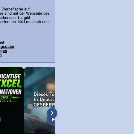
e Werbefläche auf
ese sind mit der Webseite des
erbunden. Es gibt
rformen: Bild (statisch oder...
t
eit
gsdatei
ngen
m
l stürzt ab - Lösung ✅
Chrome Browser: Sprache ändern –
Lösung: "Zugriff verw
auf deutsch, english, niederländisch,
nicht über ausreiche
türkisch...
Berechtigungen verfü