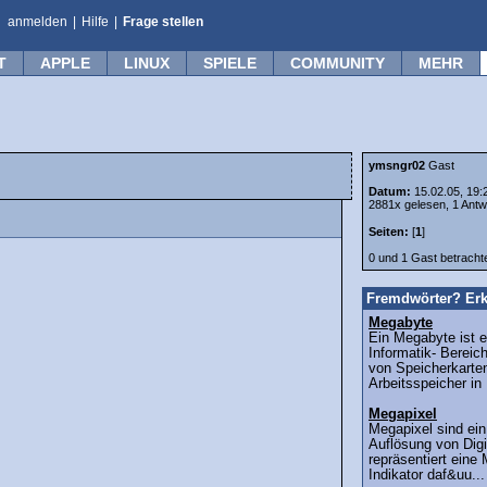
anmelden
|
Hilfe
|
Frage stellen
T
APPLE
LINUX
SPIELE
COMMUNITY
MEHR
ymsngr02
Gast
Datum:
15.02.05, 19:
2881x gelesen, 1 Antw
Seiten:
[
1
]
0 und 1 Gast betrach
Fremdwörter? Erk
Megabyte
Ein Megabyte ist 
Informatik- Bereic
von Speicherkarte
Arbeitsspeicher in
Megapixel
Megapixel sind ein
Auflösung von Dig
repräsentiert eine M
Indikator daf&uu...