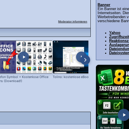
Banner
Ein Banner ist ein
Internetseiten. Di
Werbetreibenden v
verschiedene Banne
Moderator informieren
Yahoo
Zugriffszei
Reaktionsz
Auslagerun
Dateiendu
Dateisyste
efon Symbol + Kostenlose Office
Tolino: kostenlose eBooks laden!
Snipping Too
ns (Download!)