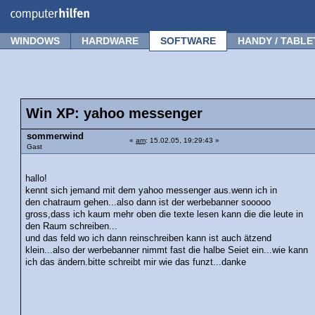
Forum
Tipps
News
Frage stellen
WINDOWS
HARDWARE
SOFTWARE
HANDY / TABLE
Win XP: yahoo messenger
sommerwind
«
am
: 15.02.05, 19:29:43 »
Gast
hallo!
kennt sich jemand mit dem yahoo messenger aus.wenn ich in
den chatraum gehen...also dann ist der werbebanner sooooo
gross,dass ich kaum mehr oben die texte lesen kann die die leute in
den Raum schreiben...
und das feld wo ich dann reinschreiben kann ist auch ätzend
klein...also der werbebanner nimmt fast die halbe Seiet ein...wie kann
ich das ändern.bitte schreibt mir wie das funzt...danke