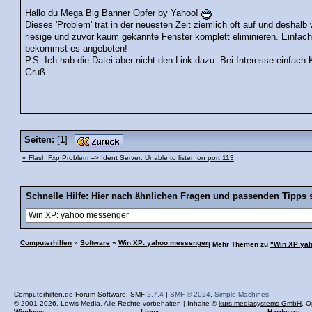
Hallo du Mega Big Banner Opfer by Yahoo!
Dieses 'Problem' trat in der neuesten Zeit ziemlich oft auf und deshalb
riesige und zuvor kaum gekannte Fenster komplett eliminieren. Einfac
bekommst es angeboten!
P.S. Ich hab die Datei aber nicht den Link dazu. Bei Interesse einfac
Gruß
Seiten:
[
1
]
« Flash Fxp Problem --> Ident Server: Unable to listen on port 113
Schnelle Hilfe: Hier nach ähnlichen Fragen und passenden Tipps 
Computerhilfen
»
Software
»
Win XP: yahoo messenger
| Mehr Themen zu
"Win XP ya
Computerhilfen.de Forum-Software: SMF
2.7.4
|
SMF © 2024
,
Simple Machines
© 2001-2026, Lewis Media. Alle Rechte vorbehalten | Inhalte ©
kurs mediasystems GmbH
. O
Windows
Linux
Hardware