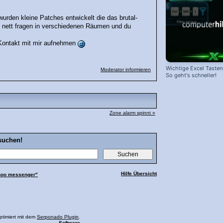
 wurden kleine Patches entwickelt die das brutal-
h nett fragen in verschiedenen Räumen und du
h Kontakt mit mir aufnehmen
Wichtige Excel Taste
Moderator informieren
So geht's schneller!
Zone alarm spinnt »
suchen!
Hilfe Übersicht
hoo messenger"
ptimiert mit dem
Serponado Plugin
.
Software