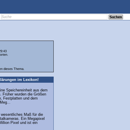
29:43
orten.
ten dieses Thema.
lärungen im Lexikon!
eine Speichereinheit aus dem
h. Früher wurden die Größen
n, Festplatten und dem
 Meg...
 wesentliches Maß für die
italkameras. Ein Megapixel
illion Pixel und ist ein