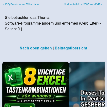
« ICQ Benutzer auf Trillian laden
Norton AntiVirus 2005 zerstört? »
Sie betrachten das Thema:
Software-Programme ändern und entfernen (Gerd Elter) -
Seiten: [
1
]
Nach oben gehen
|
Beitragsübersicht