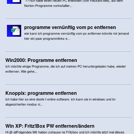
???Ich habe einen neuen PC erworben (von Packard Bell), auf dem
Norton-Programme vorinstallier...
programme vernünftig vom pc entfernen
wie kann ich programme vernünftig vom pc entfernen könnte mir jemand
hier ein paar programmlinks e...
Win2000: Programme entfernen
Ich möchte einige Programme, die ich auf meinen PC heruntergeladen habe, wieder
entfernen. Wie gehe...
Knoppix: programme entfernen
ich habe hier so eine doofe t-online software. ich kann sie in windows und im
abgesicherten modus ni...
Win XP: Fritz!Box PW entfernen/ändern
Hi @ allFolgendes:Wir haben zuhause ne Fritzbox und ich möchte jetzt mal dieses