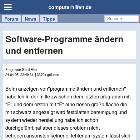
computerhilfen.de
Forum
Handy
Windows
Mac
News
Tipps
/
Tablet
Software-Programme ändern
und entfernen
Frage von Gerd Elter
24.04.05, 22:49:31
| 3379x gelesen
Beim anzeigen von"programme ändern und entfernen"
habe ich in der mitte zwischen dem letzten programm mit
"E" und dem ersten mit "F" eine riesen große fläche die
mit schwarz angezeigt wird.festplatten bereinigung und
system wieder herstellung habe ich schon
durchgeführt,hat aber dieses problem nicht
behoben.ansonsten keinerlei fehler am system,lässt sich