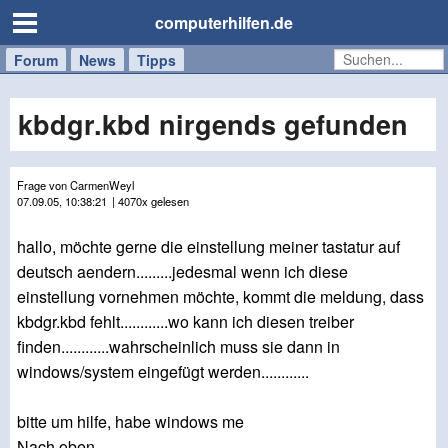
computerhilfen.de
Forum
Handy
Windows
Mac
News
Tipps
/
Tablet
kbdgr.kbd nirgends gefunden
Frage von CarmenWeyl
07.09.05, 10:38:21
| 4070x gelesen
hallo, möchte gerne die einstellung meiner tastatur auf
deutsch aendern.........jedesmal wenn ich diese
einstellung vornehmen möchte, kommt die meldung, dass
kbdgr.kbd fehlt............wo kann ich diesen treiber
finden............wahrscheinlich muss sie dann in
windows/system eingefügt werden............
bitte um hilfe, habe windows me
Nach oben