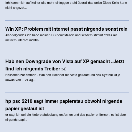
Ich kann mich auf keiner site mehr einloggen steht überall das selbe Diese Seite kann
nicht angezei...
Win XP: Problem mit Internet passt nirgends sonst rein
Also folgendes ich habe meinen PC neuinstalliert und seitdem stimmt etwas mit
meinem Internet nichtm...
Hab nen Downgrade von Vista auf XP gemacht ..Jetzt
find ich nirgends Treiber :-(
Hallöchen zusammen . Hab nen Rechner mit Vista gekauft und das System ist ja
sowas von .. >:( &g...
hp psc 2210 sagt immer papierstau obwohl nirgends
papier gestaut ist
er sagt ich soll die hintere abdeckung entfernen und das papier entfernen, es ist aber
nirgends papi...