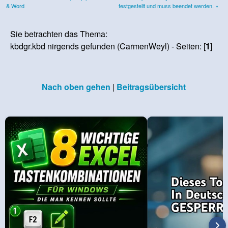
& Word
festgestellt und muss beendet werden. »
Sie betrachten das Thema:
kbdgr.kbd nirgends gefunden (CarmenWeyl) - Seiten: [
1
]
Nach oben gehen
|
Beitragsübersicht