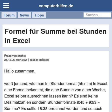
computerhilfen.de
Forum
Handy
Windows
Mac
News
Tipps
/
Tablet
Formel für Summe bei Stunden
in Excel
Frage von xrichtc
21.12.05, 08:42:32
| 16564x gelesen
Hallo zusammen,
weiß jemand, wie man im Stundenformat (hh:mm) in Excel
eine Formel bekommt, die eine Summe von einer Woche,
Excel selber ausrechnen lassen kann? Es sind keine
Dezimalzahlen sondern Stundenformate 8:45 + 9:53 =
Summe? Es sollte 18:38 errechnet werden und so auch