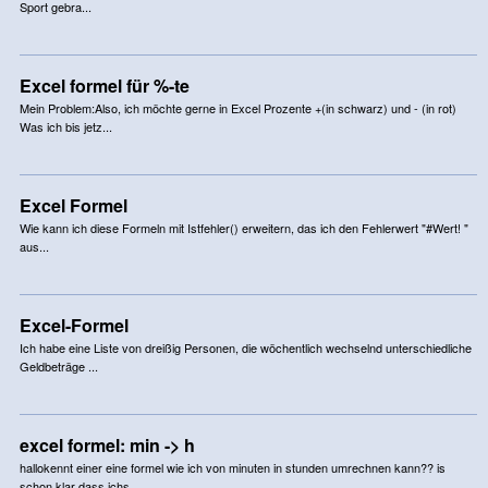
Sport gebra...
Excel formel für %-te
Mein Problem:Also, ich möchte gerne in Excel Prozente +(in schwarz) und - (in rot)
Was ich bis jetz...
Excel Formel
Wie kann ich diese Formeln mit Istfehler() erweitern, das ich den Fehlerwert "#Wert! "
aus...
Excel-Formel
Ich habe eine Liste von dreißig Personen, die wöchentlich wechselnd unterschiedliche
Geldbeträge ...
excel formel: min -> h
hallokennt einer eine formel wie ich von minuten in stunden umrechnen kann?? is
schon klar dass ichs...