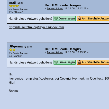
mati
(163)
Re: HTML code Designs
«
Antwort #3 am
: 17.12.06, 12:42:23 »
4x Beste Antwort
25x "Danke"
Hat dir diese Antwort geholfen?
http://de.selfhtml.org/layouts/index.htm
JKgermany
(78)
Re: HTML code Designs
«
Antwort #4 am
: 17.12.06, 13:25:58 »
2x Beste Antwort
1x "Danke"
Hat dir diese Antwort geholfen?
Hi,
hier einige Templates(Kostenlos bei Copyrightvermerk im Quelltext; 1
Hier!
Bonsai