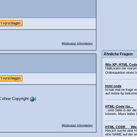
Moderator informieren
Ähnliche Fragen:
Win XP: HTML Cod
Hallo,kann mir mal je
Onlineauktion einen 
html code
hi hab mal ne frage wi
auf meine hp bekommen
0€ ohne Copyright
)
HTML-Code für....
...eine Seite in der 
können. Muss leider 
Moderator informieren
HTML CODE __ Wie 
Hey,ich suche eine 
eine NAME auf der we