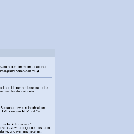
e
mand helfen.Ich möchte bei einer
hintergrund haben,den mu�...
e kann ich per htmleine inet seite
 so das die inet seite...
die Besucher etwas reinschreiben
HTML sein weil PHP und Co...
mache ich das nur?
HTML CODE für folgendes: es steht
bsite, und wen man jetzt m...