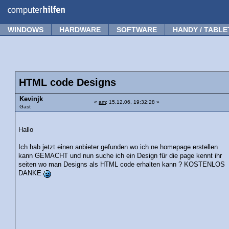
Forum
Tipps
News
Frage stellen
WINDOWS
HARDWARE
SOFTWARE
HANDY / TABLE
HTML code Designs
Kevinjk
«
am
: 15.12.06, 19:32:28 »
Gast
Hallo
Ich hab jetzt einen anbieter gefunden wo ich ne homepage erstellen
kann GEMACHT und nun suche ich ein Design für die page kennt ihr
seiten wo man Designs als HTML code erhalten kann ? KOSTENLOS
DANKE