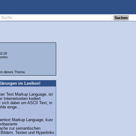
32:28
orten.
ten dieses Thema.
lärungen im Lexikon!
per Text Markup Language, ist
r Internetseiten kodiert
 sich dabei um ASCII Text, in
hle einge...
pertext Markup Language, kurz
xtbasierte
ache zur semantischen
Bildern, Texten und Hyperlinks