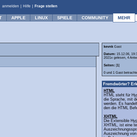
anmelden
|
Hilfe
|
Frage stellen
T
APPLE
LINUX
SPIELE
COMMUNITY
MEHR
kevnk
Gast
Datum:
15.12.06, 19:
2021x gelesen, 4 Antw
Seiten:
[
1
]
0 und 1 Gast betrach
Fremdwörter? Erk
HTML
HTML steht für Hy
die Sprache, mit de
werden. Es handelt
den die HTML Befe
XHTML
Die Extensible Hy
XHTML, ist eine te
Auszeichnungsspr
Auszeichnung von 