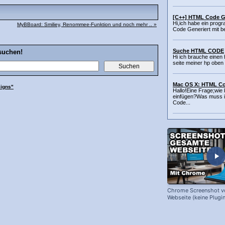
[C++] HTML Code G
Hi,ich habe ein pro
MyBBoard: Smiliey, Renommee-Funktion und noch mehr .. »
Code Generiert mit b
Suche HTML CODE
suchen!
Hi ich brauche einen 
seite meiner hp oben 
Mac OS X: HTML Co
igns"
Hallo!Eine Frage;wie
einfügen?Was muss ic
Code...
Chrome Screenshot v
Webseite (keine Plugin