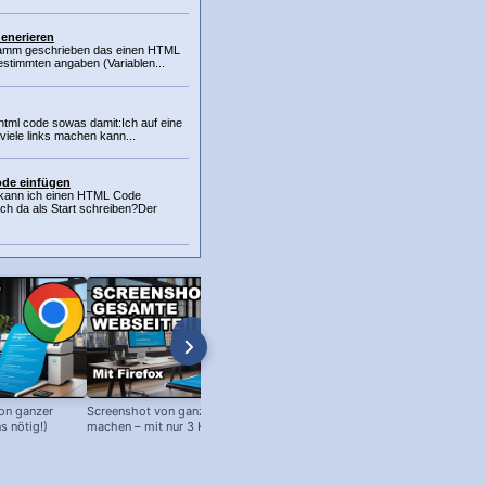
enerieren
gramm geschrieben das einen HTML
estimmten angaben (Variablen...
html code sowas damit:Ich auf eine
viele links machen kann...
de einfügen
 kann ich einen HTML Code
h da als Start schreiben?Der
on ganzer
Screenshot von ganzer Webseite
Edge Browser: Google als Startse
s nötig!)
machen – mit nur 3 Klicks!
(oder andere Webseiten!)