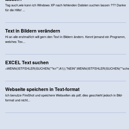
Tag auch,wie kann ich Windows XP nach fehlenden Dateien suchen lassen ??? Danke
für die Hilfe! ...
Text in Bildern verändern
Hi an alle erstmal!Ich will gern den Text in Bildern ändern. Kennt jemand ein Programm,
welches Tex...
EXCEL Text suchen
=WENN(ISTFEHLER(SUCHEN("*kn*";A1));"NEIN";WENN(ISTFEHLER(SUCHEN("*sche"
Webseite speichern in Text-format
Ich benutze FireShot und speichere Webseiten als pdf; dies geschieht jedoch in Bild-
format und nicht...