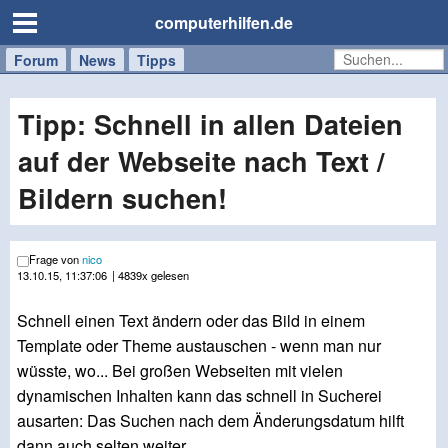
computerhilfen.de
Forum
Handy
Windows
Mac
News
Tipps
/
Tablet
Tipp: Schnell in allen Dateien
auf der Webseite nach Text /
Bildern suchen!
Frage von
nico
13.10.15, 11:37:06
| 4839x gelesen
Schnell einen Text ändern oder das Bild in einem
Template oder Theme austauschen - wenn man nur
wüsste, wo... Bei großen Webseiten mit vielen
dynamischen Inhalten kann das schnell in Sucherei
ausarten: Das Suchen nach dem Änderungsdatum hilft
dann auch selten weiter.