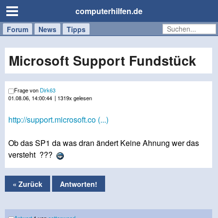
computerhilfen.de
Forum
Handy
Windows
Mac
News
Tipps
/
Tablet
Microsoft Support Fundstück
Frage von
Dirk63
01.08.06, 14:00:44
| 1319x gelesen
http://support.microsoft.co (...)
Ob das SP1 da was dran ändert Keine Ahnung wer das
versteht ???
« Zurück
Antworten!
Antwort
1 von
cottonwood