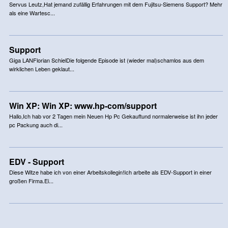
Servus Leutz,Hat jemand zufällig Erfahrungen mit dem Fujitsu-Siemens Support? Mehr
als eine Wartesc...
Support
Giga LANFlorian SchielDie folgende Episode ist (wieder mal)schamlos aus dem
wirklichen Leben geklaut...
Win XP: Win XP: www.hp-com/support
Hallo,Ich hab vor 2 Tagen mein Neuen Hp Pc Gekauftund normalerweise ist ihn jeder
pc Packung auch di...
EDV - Support
Diese Witze habe ich von einer Arbeitskollegin!Ich arbeite als EDV-Support in einer
großen Firma.Ei...